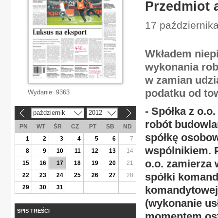
Przedmiot 
17 października
Wkładem niepi
wykonania rob
w zamian udzi
podatku od to
Wydanie:
9363
- Spółka z o.o
październik
2012
«
»
robót budowla
PN
WT
ŚR
CZ
PT
SB
ND
spółkę osobow
1
2
3
4
5
6
7
wspólnikiem. 
8
9
10
11
12
13
14
o.o. zamierza
15
16
17
18
19
20
21
spółki komand
22
23
24
25
26
27
28
29
30
31
komandytowej 
(wykonanie us
SPIS TREŚCI
momentem osta