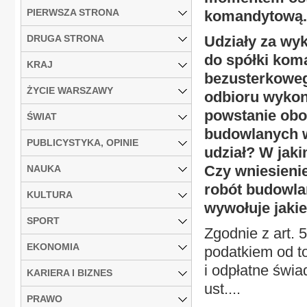
PIERWSZA STRONA
komandytową.
DRUGA STRONA
Udziały za wy
do spółki kom
KRAJ
bezusterkoweg
ŻYCIE WARSZAWY
odbioru wykon
powstanie obo
ŚWIAT
budowlanych 
PUBLICYSTYKA, OPINIE
udział? W jaki
Czy wniesienie
NAUKA
robót budowla
KULTURA
wywołuje jakie
SPORT
Zgodnie z art. 
EKONOMIA
podatkiem od t
i odpłatne świa
KARIERA I BIZNES
ust....
PRAWO