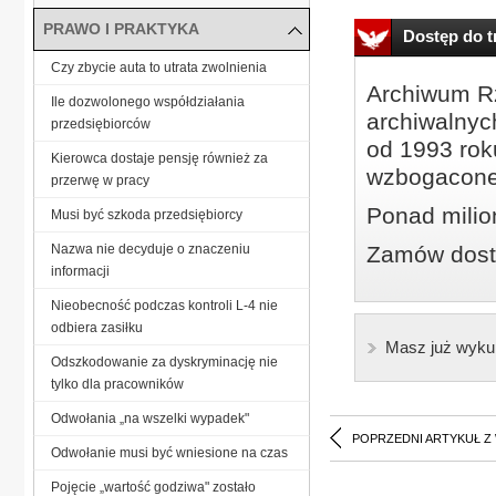
PRAWO I PRAKTYKA
Dostęp do tr
Czy zbycie auta to utrata zwolnienia
Archiwum Rz
Ile dozwolonego współdziałania
archiwalnyc
przedsiębiorców
od 1993 roku
Kierowca dostaje pensję również za
wzbogacone
przerwę w pracy
Ponad milio
Musi być szkoda przedsiębiorcy
Nazwa nie decyduje o znaczeniu
Zamów dostę
informacji
Nieobecność podczas kontroli L-4 nie
odbiera zasiłku
Masz już wyku
Odszkodowanie za dyskryminację nie
tylko dla pracowników
Odwołania „na wszelki wypadek"
POPRZEDNI ARTYKUŁ Z
Odwołanie musi być wniesione na czas
Pojęcie „wartość godziwa" zostało