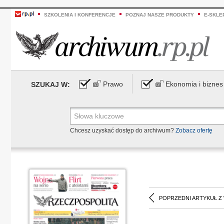
SZKOLENIA I KONFERENCJE
POZNAJ NASZE PRODUKTY
E-SKLE
Prawo
Ekonomia i biznes
SZUKAJ W:
Chcesz uzyskać dostęp do archiwum?
Zobacz ofertę
POPRZEDNI ARTYKUŁ Z