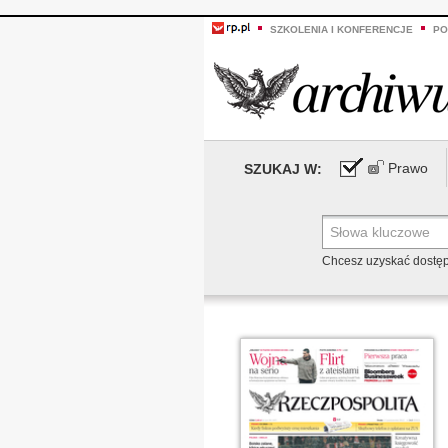
SZKOLENIA I KONFERENCJE
PO
Prawo
SZUKAJ W:
Chcesz uzyskać dostę