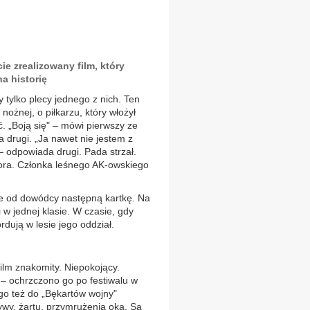
e zrealizowany film, który
a historię
 tylko plecy jednego z nich. Ten
nożnej, o piłkarzu, który włożył
. „Boją się" – mówi pierwszy ze
a drugi. „Ja nawet nie jestem z
– odpowiada drugi. Pada strzał.
ora. Członka leśnego AK-owskiego
e od dowódcy następną kartkę. Na
 w jednej klasie. W czasie, gdy
dują w lesie jego oddział.
ilm znakomity. Niepokojący.
 – ochrzczono go po festiwalu w
 go też do „Bękartów wojny"
ywy, żartu, przymrużenia oka. Są