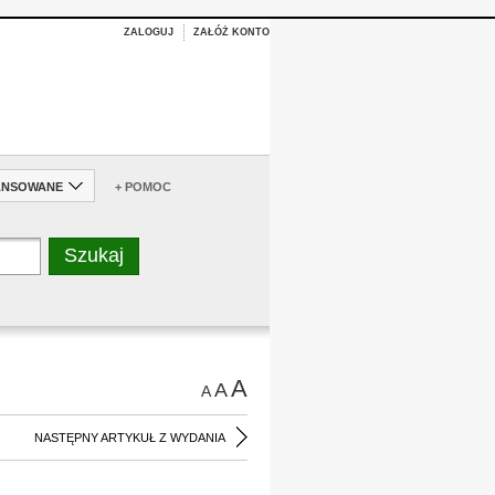
ZALOGUJ
ZAŁÓŻ KONTO
ANSOWANE
+ POMOC
A
A
A
NASTĘPNY ARTYKUŁ Z WYDANIA