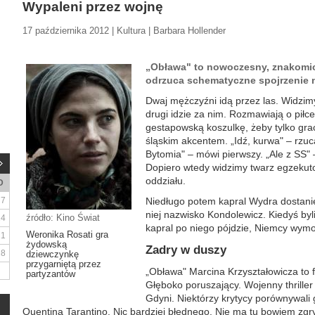
Wypaleni przez wojnę
17 października 2012 | Kultura | Barbara Hollender
„Obława" to nowoczesny, znakomici
odrzuca schematyczne spojrzenie n
Dwaj mężczyźni idą przez las. Widzimy
drugi idzie za nim. Rozmawiają o piłce 
gestapowską koszulkę, żeby tylko grać
śląskim akcentem. „Idź, kurwa" – rzuc
Bytomia" – mówi pierwszy. „Ale z SS" 
Dopiero wtedy widzimy twarz egzekut
oddziału.
D
7
Niedługo potem kapral Wydra dostani
niej nazwisko Kondolewicz. Kiedyś byli
źródło: Kino Świat
14
kapral po niego pójdzie, Niemcy wymor
Weronika Rosati gra
21
żydowską
Zadry w duszy
28
dziewczynkę
przygarniętą przez
„Obława" Marcina Krzyształowicza to f
partyzantów
Głęboko poruszający. Wojenny thriller
Gdyni. Niektórzy krytycy porównywali
Quentina Tarantino. Nic bardziej błędnego. Nie ma tu bowiem zgr