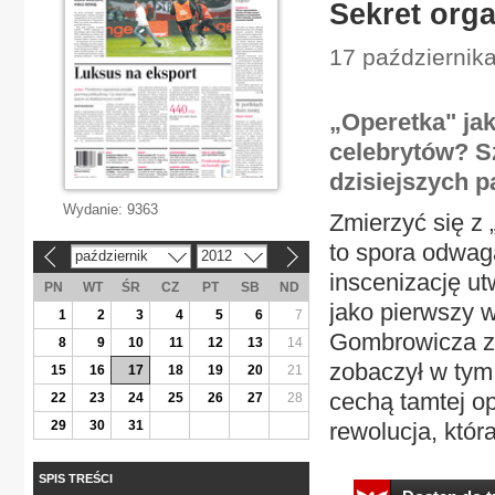
Sekret org
17 października
„Operetka" ja
celebrytów? 
dzisiejszych p
Wydanie:
9363
Zmierzyć się z
to spora odwaga
październik
2012
«
»
inscenizację ut
PN
WT
ŚR
CZ
PT
SB
ND
jako pierwszy w
1
2
3
4
5
6
7
Gombrowicza z 
8
9
10
11
12
13
14
zobaczył w tym 
15
16
17
18
19
20
21
cechą tamtej op
22
23
24
25
26
27
28
29
30
31
rewolucja, która
SPIS TREŚCI