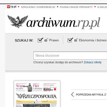
SZKOLENIA I KONFERENCJE
POZNAJ NASZE PRODUKTY
E-SKLE
Prawo
Ekonomia i biznes
SZUKAJ W:
Chcesz uzyskać dostęp do archiwum?
Zobacz ofertę
POPRZEDNI ARTYKUŁ Z