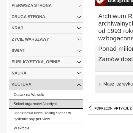
Dostęp do tr
PIERWSZA STRONA
Archiwum Rz
DRUGA STRONA
archiwalnyc
KRAJ
od 1993 roku
wzbogacone
ŻYCIE WARSZAWY
Ponad milio
ŚWIAT
Zamów dostę
PUBLICYSTYKA, OPINIE
NAUKA
Masz już wyku
KULTURA
Cesarz na Wawelu
Sekret orgazmów Albertynki
POPRZEDNI ARTYKUŁ Z
Urodzinowa uczta Rolling Stones w
systemie pay-per-view
W skrócie