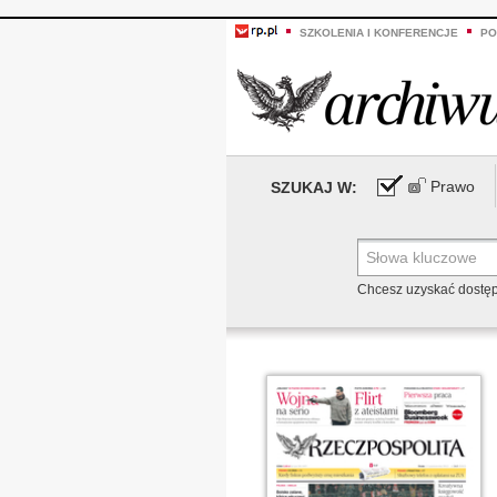
SZKOLENIA I KONFERENCJE
PO
Prawo
SZUKAJ W:
Chcesz uzyskać dostę