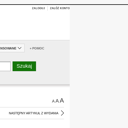
ZALOGUJ
ZAŁÓŻ KONTO
ANSOWANE
+ POMOC
A
A
A
NASTĘPNY ARTYKUŁ Z WYDANIA