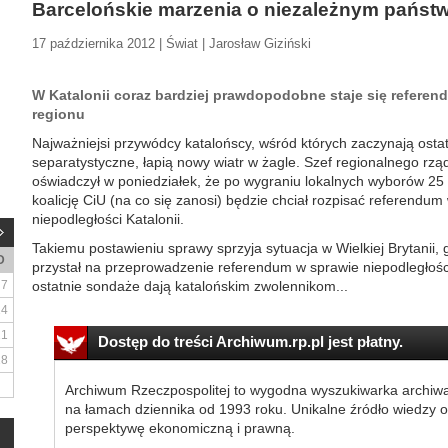
Barcelońskie marzenia o niezależnym państw
17 października 2012 | Świat | Jarosław Giziński
W Katalonii coraz bardziej prawdopodobne staje się referen
regionu
Najważniejsi przywódcy katalońscy, wśród których zaczynają osta
separatystyczne, łapią nowy wiatr w żagle. Szef regionalnego rzą
oświadczył w poniedziałek, że po wygraniu lokalnych wyborów 25 
koalicję CiU (na co się zanosi) będzie chciał rozpisać referendum
niepodległości Katalonii.
Takiemu postawieniu sprawy sprzyja sytuacja w Wielkiej Brytanii
D
przystał na przeprowadzenie referendum w sprawie niepodległości
7
ostatnie sondaże dają katalońskim zwolennikom...
14
21
Dostęp do treści Archiwum.rp.pl jest płatny.
28
Archiwum Rzeczpospolitej to wygodna wyszukiwarka archiw
na łamach dziennika od 1993 roku. Unikalne źródło wiedzy o
perspektywę ekonomiczną i prawną.