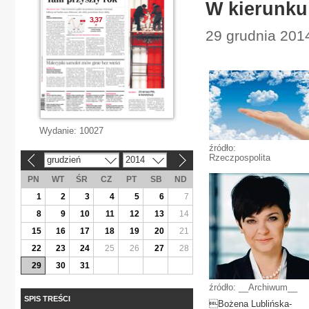
W kierunku
29 grudnia 2014
Wydanie:
10027
źródło:
Rzeczpospolita
grudzień
2014
«
»
PN
WT
ŚR
CZ
PT
SB
ND
1
2
3
4
5
6
7
8
9
10
11
12
13
14
15
16
17
18
19
20
21
22
23
24
25
26
27
28
29
30
31
źródło: __Archiwum__
SPIS TREŚCI
Bożena Lublińska-