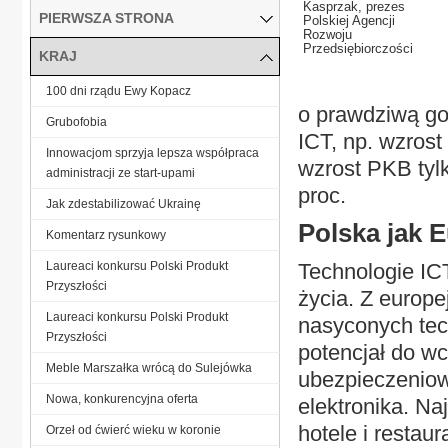
Kasprzak, prezes
PIERWSZA STRONA
Polskiej Agencji
Rozwoju
Przedsiębiorczości
KRAJ
100 dni rządu Ewy Kopacz
o prawdziwą go
Grubofobia
ICT, np. wzrost
Innowacjom sprzyja lepsza współpraca
wzrost PKB tylk
administracji ze start-upami
proc.
Jak zdestabilizować Ukrainę
Polska jak 
Komentarz rysunkowy
Laureaci konkursu Polski Produkt
Technologie ICT
Przyszłości
życia. Z europe
Laureaci konkursu Polski Produkt
nasyconych tec
Przyszłości
potencjał do wc
Meble Marszałka wrócą do Sulejówka
ubezpieczeniow
Nowa, konkurencyjna oferta
elektronika. Na
hotele i restau
Orzeł od ćwierć wieku w koronie