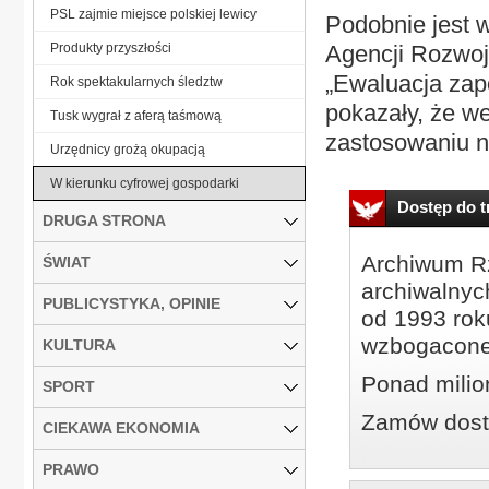
PSL zajmie miejsce polskiej lewicy
Podobnie jest 
Produkty przyszłości
Agencji Rozwoj
„Ewaluacja zap
Rok spektakularnych śledztw
pokazały, że w
Tusk wygrał z aferą taśmową
zastosowaniu no
Urzędnicy grożą okupacją
W kierunku cyfrowej gospodarki
Dostęp do tr
DRUGA STRONA
Archiwum Rz
ŚWIAT
archiwalnyc
PUBLICYSTYKA, OPINIE
od 1993 roku
wzbogacone
KULTURA
Ponad milio
SPORT
Zamów dostę
CIEKAWA EKONOMIA
PRAWO