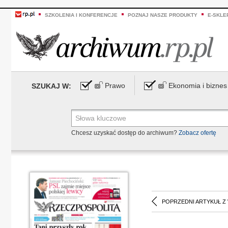
SZKOLENIA I KONFERENCJE
POZNAJ NASZE PRODUKTY
E-SKLE
Prawo
Ekonomia i biznes
SZUKAJ W:
Chcesz uzyskać dostęp do archiwum?
Zobacz ofertę
POPRZEDNI ARTYKUŁ Z