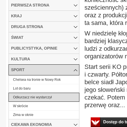
PIERWSZA STRONA
sześciennych)
oraz z produkcj
KRAJ
ta sama, która 
DRUGA STRONA
W niedzielę kł
ŚWIAT
bardziej klasyc
ludzi z odkurza
PUBLICYSTYKA, OPINIE
organizatorów 
KULTURA
Start serii KO 
SPORT
i czwarty. Półt
Chelsea na tronie w Nowy Rok
belce siadł Jap
jego słoweński 
Lot do baru
czekać. Potem 
Odkurzacz nie wystarczył
przerwę oraz...
W skrócie
Zima w oknie
Dostęp do tr
CIEKAWA EKONOMIA