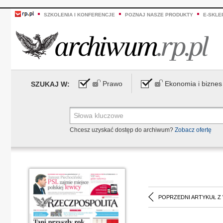
SZKOLENIA I KONFERENCJE
POZNAJ NASZE PRODUKTY
E-SKLE
Prawo
Ekonomia i biznes
SZUKAJ W:
Chcesz uzyskać dostęp do archiwum?
Zobacz ofertę
POPRZEDNI ARTYKUŁ Z