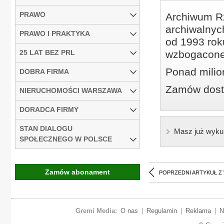
PRAWO
Archiwum Rz
archiwalnyc
PRAWO I PRAKTYKA
od 1993 roku
25 LAT BEZ PRL
wzbogacone
Ponad milio
DOBRA FIRMA
Zamów dostę
NIERUCHOMOŚCI WARSZAWA
DORADCA FIRMY
STAN DIALOGU
Masz już wyku
SPOŁECZNEGO W POLSCE
Zamów abonament
POPRZEDNI ARTYKUŁ Z
Gremi Media:
O nas
|
Regulamin
|
Reklama
|
N