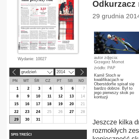
Odkurzacz 
29 grudnia 2014
autor zdjęcia:
Wydanie:
10027
Grzegorz Momot
źródło: PAP
grudzień
2014
«
»
Kamil Stoch w
kwalifikacjach w
PN
WT
ŚR
CZ
PT
SB
ND
Oberstdorfie spisał się
bardzo dobrze. Był to
1
2
3
4
5
6
7
jego pierwszy skok po
8
9
10
11
12
13
14
kontuzji
15
16
17
18
19
20
21
22
23
24
25
26
27
28
29
30
31
Jeszcze kilka d
rozmokłych zes
SPIS TREŚCI
konieczność sk