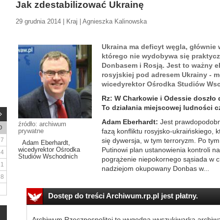
Jak zdestabilizować Ukrainę
29 grudnia 2014 | Kraj | Agnieszka Kalinowska
Ukraina ma deficyt węgla, głównie
którego nie wydobywa się praktycz
Donbasem i Rosją. Jest to ważny e
rosyjskiej pod adresem Ukrainy - 
wicedyrektor Ośrodka Studiów Ws
Rz: W Charkowie i Odessie doszło
To działania miejscowej ludności 
Adam Eberhardt:
Jest prawdopodobn
źródło: archiwum
D
prywatne
fazą konfliktu rosyjsko-ukraińskiego
7
się dywersja, w tym terroryzm. Po tym
Adam Eberhardt,
wicedyrektor Ośrodka
Putinowi plan ustanowienia kontroli na
14
Studiów Wschodnich
pogrążenie niepokornego sąsiada w c
21
nadziejom okupowany Donbas w...
28
Dostęp do treści Archiwum.rp.pl jest płatny.
Archiwum Rzeczpospolitej to wygodna wyszukiwarka archiw