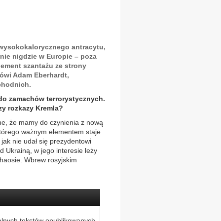
 wysokokalorycznego antracytu,
nie nigdzie w Europie – poza
lement szantażu ze strony
mówi Adam Eberhardt,
chodnich.
 do zamachów terrorystycznych.
czy rozkazy Kremla?
e, że mamy do czynienia z nową
, którego ważnym elementem staje
 jak nie udał się prezydentowi
d Ukrainą, w jego interesie leży
haosie. Wbrew rosyjskim
alnych tekstów opublikowanych