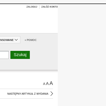
ZALOGUJ
ZAŁÓŻ KONTO
ANSOWANE
+ POMOC
A
A
A
NASTĘPNY ARTYKUŁ Z WYDANIA