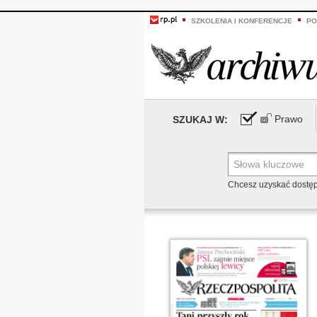
SZKOLENIA I KONFERENCJE
PO
Prawo
SZUKAJ W:
Chcesz uzyskać dostę