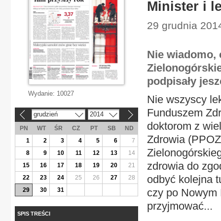
Minister i 
29 grudnia 201
Nie wiadomo, 
Zielonogórski
podpisały jes
Wydanie:
10027
Nie wszyscy le
Funduszem Zdr
grudzień
2014
«
»
doktorom z wi
PN
WT
ŚR
CZ
PT
SB
ND
Zdrowia (PPOZ
1
2
3
4
5
6
7
Zielonogórskie
8
9
10
11
12
13
14
zdrowia do zgo
15
16
17
18
19
20
21
odbyć kolejna t
22
23
24
25
26
27
28
29
30
31
czy po Nowym R
przyjmować...
SPIS TREŚCI