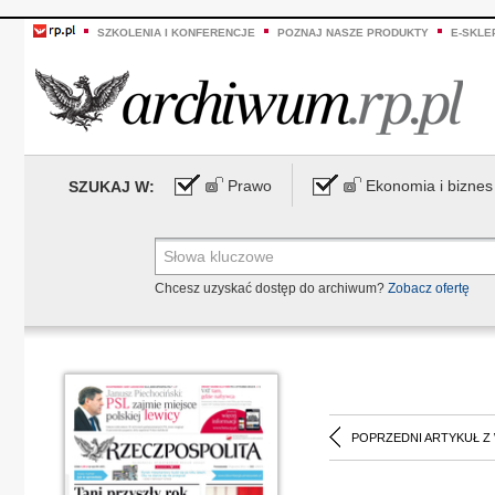
SZKOLENIA I KONFERENCJE
POZNAJ NASZE PRODUKTY
E-SKLE
Prawo
Ekonomia i biznes
SZUKAJ W:
Chcesz uzyskać dostęp do archiwum?
Zobacz ofertę
POPRZEDNI ARTYKUŁ Z