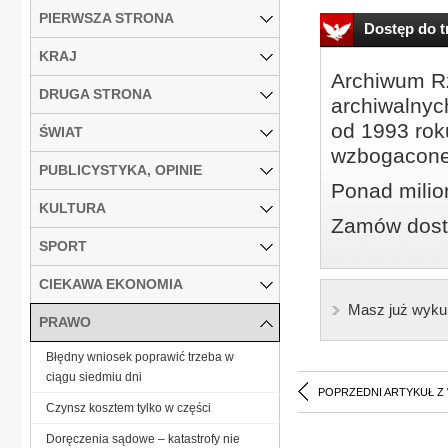
PIERWSZA STRONA
Dostęp do tr
KRAJ
Archiwum Rz
DRUGA STRONA
archiwalnyc
od 1993 roku
ŚWIAT
wzbogacone
PUBLICYSTYKA, OPINIE
Ponad milio
KULTURA
Zamów dostę
SPORT
CIEKAWA EKONOMIA
Masz już wyku
PRAWO
Błędny wniosek poprawić trzeba w
ciągu siedmiu dni
POPRZEDNI ARTYKUŁ Z
Czynsz kosztem tylko w części
Doręczenia sądowe – katastrofy nie