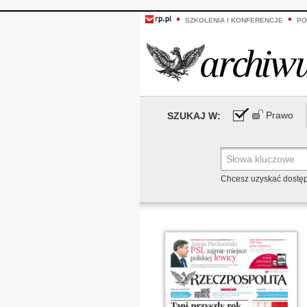
SZKOLENIA I KONFERENCJE
PO
Prawo
SZUKAJ W:
Chcesz uzyskać dostę