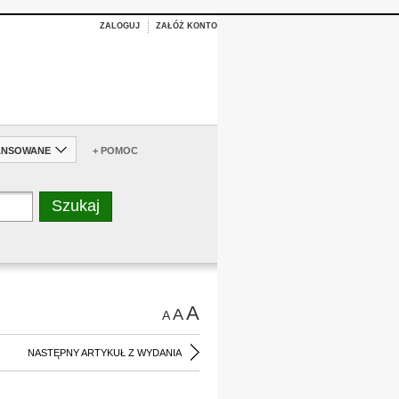
ZALOGUJ
ZAŁÓŻ KONTO
ANSOWANE
+ POMOC
A
A
A
NASTĘPNY ARTYKUŁ Z WYDANIA