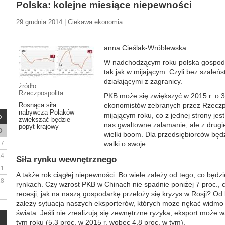
Polska: kolejne miesiące niepewności
29 grudnia 2014 | Ciekawa ekonomia
anna Cieślak-Wróblewska
W nadchodzącym roku polska gospodar
tak jak w mijającym. Czyli bez szaleń
działającymi z zagranicy.
źródło:
Rzeczpospolita
PKB może się zwiększyć w 2015 r. o 3
Rosnąca siła
ekonomistów zebranych przez Rzeczpo
nabywcza Polaków
mijającym roku, co z jednej strony je
zwiększać będzie
nas gwałtowne załamanie, ale z drugie
popyt krajowy
D
wielki boom. Dla przedsiębiorców będzi
7
walki o swoje.
14
Siła rynku wewnętrznego
21
A także rok ciągłej niepewności. Bo wiele zależy od tego, co będz
28
rynkach. Czy wzrost PKB w Chinach nie spadnie poniżej 7 proc., c
recesji, jak na naszą gospodarkę przełoży się kryzys w Rosji? Od
zależy sytuacja naszych eksporterów, których może nękać widmo z
świata. Jeśli nie zrealizują się zewnętrzne ryzyka, eksport może w
tym roku (5,3 proc. w 2015 r. wobec 4,8 proc. w tym).