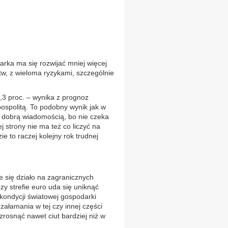
ka ma się rozwijać mniej więcej
stw, z wieloma ryzykami, szczególnie
,3 proc. – wynika z prognoz
spolitą. To podobny wynik jak w
st dobrą wiadomością, bo nie czeka
j strony nie ma też co liczyć na
e to raczej kolejny rok trudnej
ie się działo na zagranicznych
zy strefie euro uda się uniknąć
 kondycji światowej gospodarki
ałamania w tej czy innej części
zrosnąć nawet ciut bardziej niż w