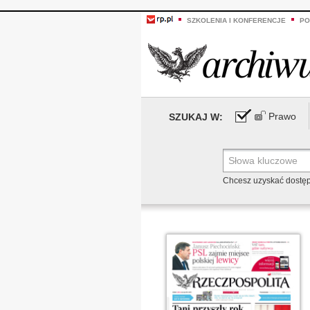
SZKOLENIA I KONFERENCJE
PO
Prawo
SZUKAJ W:
Chcesz uzyskać dostę