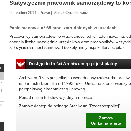
Statystycznie pracownik samorządowy to kob
29 grudnia 2014 | Prawo | Michał Cyrankiewicz
Panie stanowią aż 65 proc. zatrudnionych w urzędach.
Pracownicy samorządowi to w zależności od ich zdefiniowania, od
ostatnia liczba uwzględnia urzędników oraz pracowników wszystkic
założycielskim jest samorząd (szkoły, instytucje kultury, szpitale,...
Dostęp do treści Archiwum.rp.pl jest płatny.
D
Archiwum Rzeczpospolitej to wygodna wyszukiwarka archiw
na łamach dziennika od 1993 roku. Unikalne źródło wiedzy o
7
perspektywę ekonomiczną i prawną.
14
Ponad milion tekstów w jednym miejscu.
21
28
Zamów dostęp do pełnego Archiwum "Rzeczpospolitej"
Zamów
Unikalna oferta