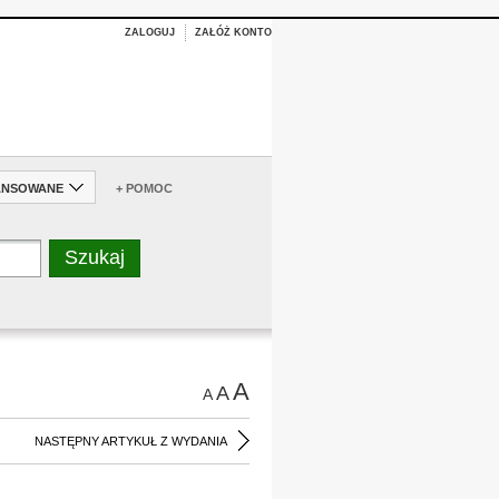
ZALOGUJ
ZAŁÓŻ KONTO
ANSOWANE
+ POMOC
A
A
A
NASTĘPNY ARTYKUŁ Z WYDANIA