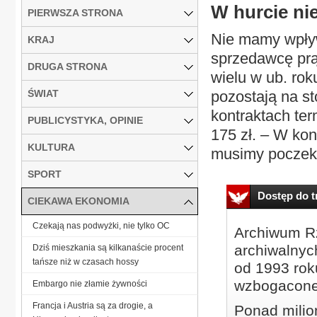
W hurcie ni
PIERWSZA STRONA
Nie mamy wpływ
KRAJ
sprzedawcę prąd
DRUGA STRONA
wielu w ub. ro
ŚWIAT
pozostają na st
kontraktach te
PUBLICYSTYKA, OPINIE
175 zł. – W kon
KULTURA
musimy poczekać
SPORT
Dostęp do tr
CIEKAWA EKONOMIA
Czekają nas podwyżki, nie tylko OC
Archiwum Rz
archiwalnyc
Dziś mieszkania są kilkanaście procent
tańsze niż w czasach hossy
od 1993 roku
wzbogacone
Embargo nie złamie żywności
Francja i Austria są za drogie, a
Ponad milio