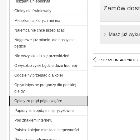
Hiszpania nieodkryta
Zamów dostę
Giełdy nie świętowały
Mieszkania, których nie ma
Najemca nie chce przepłacać
Masz już wyku
Najgorsze już minęło, ale hossy nie
będzie
Nie wszystko da się przewidzieć
POPRZEDNI ARTYKUŁ Z
O wysokie zyski będzie dużo trudniej
Oddzielny przegląd dla kolei
Optymistyczne prognozy dla polskiej
giełdy
Opłaty za prąd pójdą w górę
Papiery firm będą mniej ryzykowne
Pod znakiem internetu
Polska: kolejne miesiące niepewności
Prognozy i podsumowania