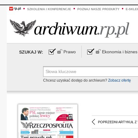
SZKOLENIA I KONFERENCJE
POZNAJ NASZE PRODUKTY
E-SKLE
Prawo
Ekonomia i biznes
SZUKAJ W:
Chcesz uzyskać dostęp do archiwum?
Zobacz ofertę
POPRZEDNI ARTYKUŁ Z