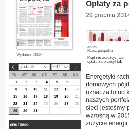
Opłaty za 
29 grudnia 201
źródło:
Rzeczpospolita
Wydanie:
10027
Prąd nie zdrożeje, ale
opłata za przesył tak
grudzień
2014
«
»
PN
WT
ŚR
CZ
PT
SB
ND
Energetyki rach
1
2
3
4
5
6
7
domowych pójdą
8
9
10
11
12
13
14
oznacza to od k
15
16
17
18
19
20
21
naszych portfel
22
23
24
25
26
27
28
sieci jesteśmy 
29
30
31
wzrosną w 2015 
zużycie energii 
SPIS TREŚCI