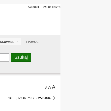
ZALOGUJ
ZAŁÓŻ KONTO
ANSOWANE
+ POMOC
A
A
A
NASTĘPNY ARTYKUŁ Z WYDANIA