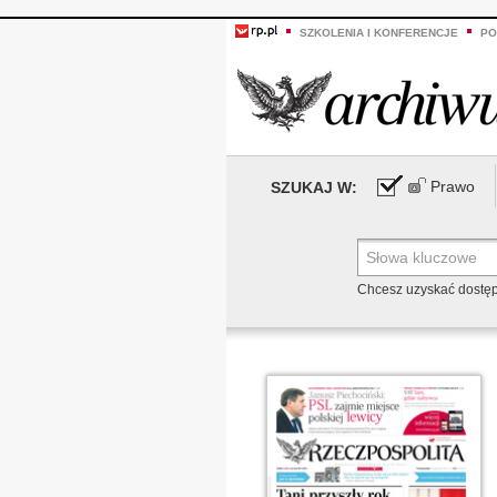
SZKOLENIA I KONFERENCJE
PO
Prawo
SZUKAJ W:
Chcesz uzyskać dostę