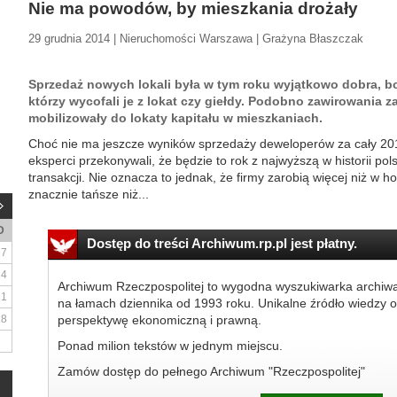
Nie ma powodów, by mieszkania drożały
29 grudnia 2014 | Nieruchomości Warszawa | Grażyna Błaszczak
Sprzedaż nowych lokali była w tym roku wyjątkowo dobra, bo
którzy wycofali je z lokat czy giełdy. Podobno zawirowania 
mobilizowały do lokaty kapitału w mieszkaniach.
Choć nie ma jeszcze wyników sprzedaży deweloperów za cały 2014 
eksperci przekonywali, że będzie to rok z najwyższą w historii po
transakcji. Nie oznacza to jednak, że firmy zarobią więcej niż w 
znacznie tańsze niż...
D
Dostęp do treści Archiwum.rp.pl jest płatny.
7
14
Archiwum Rzeczpospolitej to wygodna wyszukiwarka archiw
21
na łamach dziennika od 1993 roku. Unikalne źródło wiedzy o
28
perspektywę ekonomiczną i prawną.
Ponad milion tekstów w jednym miejscu.
Zamów dostęp do pełnego Archiwum "Rzeczpospolitej"