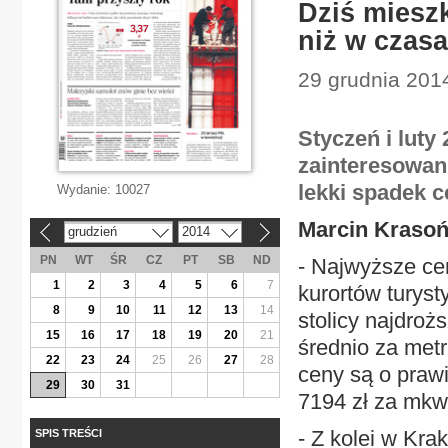
Dziś mieszk
niż w czas
29 grudnia 201
Styczeń i lut
zainteresowan
lekki spadek 
Wydanie:
10027
Marcin Krasoń
grudzień
2014
«
»
PN
WT
ŚR
CZ
PT
SB
ND
- Najwyższe ce
1
2
3
4
5
6
7
kurortów turys
8
9
10
11
12
13
14
stolicy najdroż
15
16
17
18
19
20
21
średnio za metr
22
23
24
25
26
27
28
ceny są o prawi
29
30
31
7194 zł za mkw
- Z kolei w Kra
SPIS TREŚCI