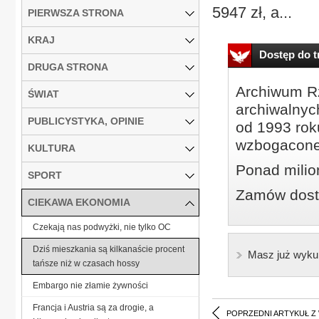
5947 zł, a...
PIERWSZA STRONA
KRAJ
Dostęp do tr
DRUGA STRONA
Archiwum Rz
ŚWIAT
archiwalnyc
PUBLICYSTYKA, OPINIE
od 1993 roku
wzbogacone
KULTURA
Ponad milio
SPORT
Zamów dostę
CIEKAWA EKONOMIA
Czekają nas podwyżki, nie tylko OC
Dziś mieszkania są kilkanaście procent
Masz już wyku
tańsze niż w czasach hossy
Embargo nie złamie żywności
Francja i Austria są za drogie, a
POPRZEDNI ARTYKUŁ Z