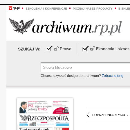
SZKOLENIA I KONFERENCJE
POZNAJ NASZE PRODUKTY
E-SKLE
Prawo
Ekonomia i biznes
SZUKAJ W:
Chcesz uzyskać dostęp do archiwum?
Zobacz ofertę
POPRZEDNI ARTYKUŁ Z