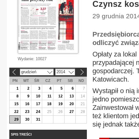
Czynsz kos
29 grudnia 201
Przedsiębiorc
odliczyć związ
Opłaty za loka
Wydanie:
10027
przypadającej 
gospodarczej. T
grudzień
2014
«
»
Katowicach.
PN
WT
ŚR
CZ
PT
SB
ND
1
2
3
4
5
6
7
Wystąpił o nią 
8
9
10
11
12
13
14
jedno pomieszc
15
16
17
18
19
20
21
Zainwestował w
22
23
24
25
26
27
28
też klientom je
29
30
31
się jednak także
SPIS TREŚCI