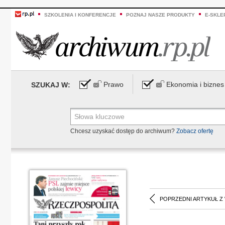
SZKOLENIA I KONFERENCJE
POZNAJ NASZE PRODUKTY
E-SKLE
Prawo
Ekonomia i biznes
SZUKAJ W:
Chcesz uzyskać dostęp do archiwum?
Zobacz ofertę
POPRZEDNI ARTYKUŁ Z