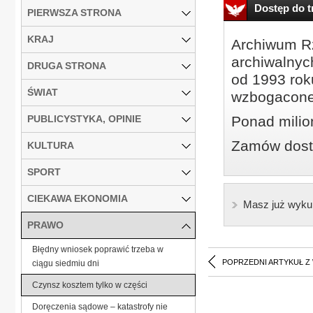
Dostęp do tr
PIERWSZA STRONA
KRAJ
Archiwum Rz
archiwalnyc
DRUGA STRONA
od 1993 roku
ŚWIAT
wzbogacone
PUBLICYSTYKA, OPINIE
Ponad milio
Zamów dostę
KULTURA
SPORT
CIEKAWA EKONOMIA
Masz już wyku
PRAWO
Błędny wniosek poprawić trzeba w
POPRZEDNI ARTYKUŁ Z
ciągu siedmiu dni
Czynsz kosztem tylko w części
Doręczenia sądowe – katastrofy nie