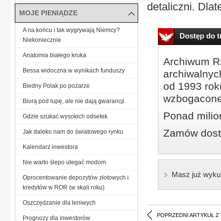
detaliczni. Dla
MOJE PIENIĄDZE
A na końcu i tak wygrywają Niemcy?
Dostęp do tr
Niekoniecznie
Anatomia białego kruka
Archiwum Rz
Bessa widoczna w wynikach funduszy
archiwalnyc
od 1993 roku
Biedny Polak po pożarze
wzbogacone
Biorą pod lupę, ale nie dają gwarancji
Ponad milio
Gdzie szukać wysokich odsetek
Zamów dostę
Jak daleko nam do światowego rynku
Kalendarz inwestora
Nie warto ślepo ulegać modom
Masz już wyku
Oprocentowanie depozytów złotowych i
kredytów w ROR (w skali roku)
Oszczędzanie dla leniwych
POPRZEDNI ARTYKUŁ Z
Prognozy dla inwestorów