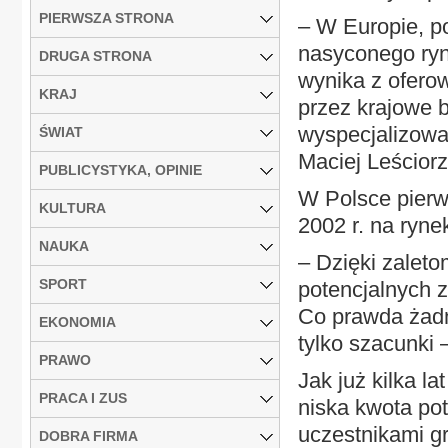
PIERWSZA STRONA
– W Europie, p
nasyconego ryn
DRUGA STRONA
wynika z ofero
KRAJ
przez krajowe b
wyspecjalizow
ŚWIAT
Maciej Leściorz
PUBLICYSTYKA, OPINIE
W Polsce pierws
KULTURA
2002 r. na ryne
NAUKA
– Dzięki zaleto
SPORT
potencjalnych 
Co prawda żadna
EKONOMIA
tylko szacunki 
PRAWO
Jak już kilka 
PRACA I ZUS
niska kwota po
uczestnikami gr
DOBRA FIRMA