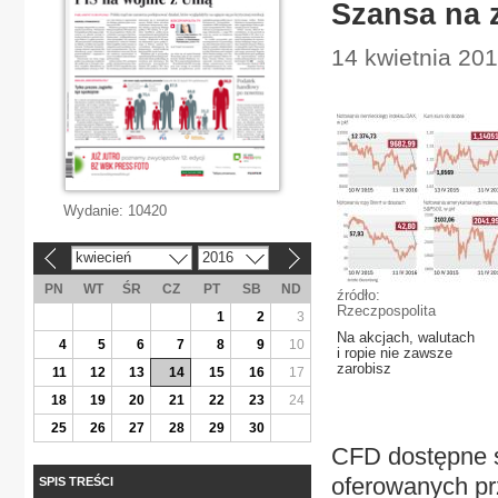
Szansa na z
14 kwietnia 201
Wydanie:
10420
kwiecień
2016
«
»
PN
WT
ŚR
CZ
PT
SB
ND
źródło:
Rzeczpospolita
1
2
3
Na akcjach, walutach
4
5
6
7
8
9
10
i ropie nie zawsze
zarobisz
11
12
13
14
15
16
17
18
19
20
21
22
23
24
25
26
27
28
29
30
CFD dostępne s
oferowanych prz
SPIS TREŚCI