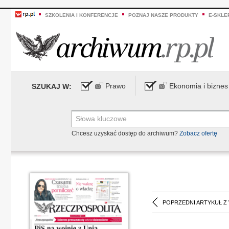
SZKOLENIA I KONFERENCJE
POZNAJ NASZE PRODUKTY
E-SKLE
Prawo
Ekonomia i biznes
SZUKAJ W:
Chcesz uzyskać dostęp do archiwum?
Zobacz ofertę
POPRZEDNI ARTYKUŁ Z