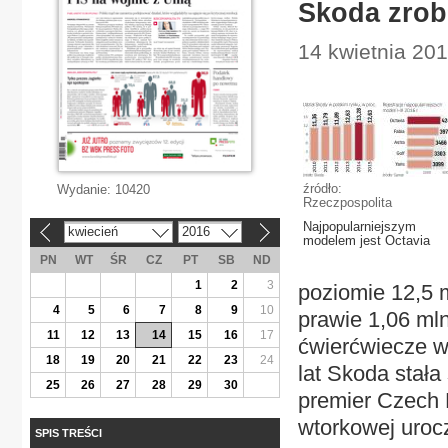
Skoda zrobi
14 kwietnia 20
źródło:
Wydanie:
10420
Rzeczpospolita
Najpopularniejszym
kwiecień
2016
«
»
modelem jest Octavia
PN
WT
ŚR
CZ
PT
SB
ND
1
2
3
poziomie 12,5 
4
5
6
7
8
9
10
prawie 1,06 ml
11
12
13
14
15
16
17
ćwierćwiecze w
18
19
20
21
22
23
24
lat Skoda stała
25
26
27
28
29
30
premier Czech 
wtorkowej uroc
SPIS TREŚCI