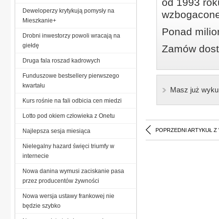
od 1993 roku
Deweloperzy krytykują pomysły na
wzbogacone
Mieszkanie+
Ponad milio
Drobni inwestorzy powoli wracają na
giełdę
Zamów dostę
Druga fala roszad kadrowych
Funduszowe bestsellery pierwszego
kwartału
Masz już wyku
Kurs rośnie na fali odbicia cen miedzi
Lotto pod okiem człowieka z Onetu
POPRZEDNI ARTYKUŁ Z
Najlepsza sesja miesiąca
Nielegalny hazard święci triumfy w
internecie
Nowa danina wymusi zaciskanie pasa
przez producentów żywności
Nowa wersja ustawy frankowej nie
będzie szybko