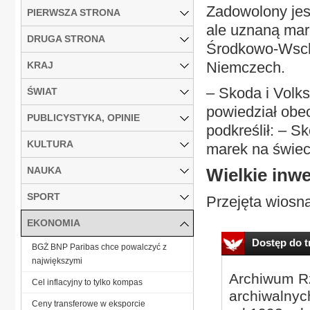
Zadowolony jes
PIERWSZA STRONA
ale uznaną mark
DRUGA STRONA
Środkowo-Wscho
Niemczech.
KRAJ
– Skoda i Volk
ŚWIAT
powiedział obec
PUBLICYSTYKA, OPINIE
podkreślił: – S
KULTURA
marek na świec
NAUKA
Wielkie inwe
SPORT
Przejęta wiosną
EKONOMIA
Dostęp do tr
BGŻ BNP Paribas chce powalczyć z
największymi
Archiwum Rz
Cel inflacyjny to tylko kompas
archiwalnyc
Ceny transferowe w eksporcie