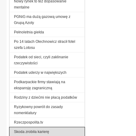
Nowy rynek to też dopasowanie
mentalne
PGNiG ma dużą gazową umowę z
Grupą Azoty
Pełnoletnia giełda
Po 14 latach Olechnowicz stracił fotel
szefa Lotosu
Podatek od sieci, czyli zaklinanie
rzeczywistości
Podatek uderzy w największych
Podkarpackie firmy stawiają na
ekspansję zagraniczną
Rodziny z dziećmi nie płacą podatków
Ryzykowny powrót do zasady
nomenklatury
Rzeczpospolita.tv
Skoda zrobiła karierę