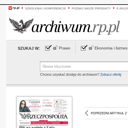
SZKOLENIA I KONFERENCJE
POZNAJ NASZE PRODUKTY
E-SKLE
Prawo
Ekonomia i biznes
SZUKAJ W:
Chcesz uzyskać dostęp do archiwum?
Zobacz ofertę
POPRZEDNI ARTYKUŁ Z