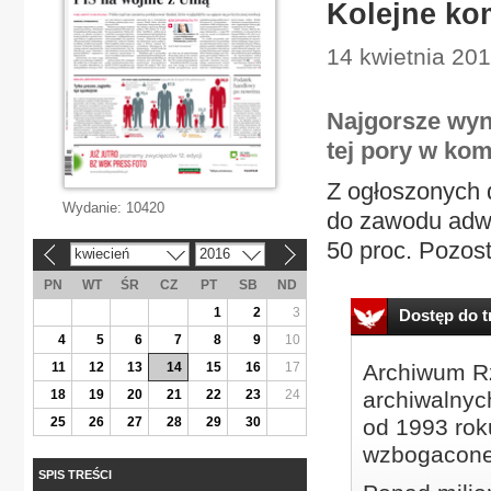
Kolejne ko
14 kwietnia 20
Najgorsze wy
tej pory w ko
Z ogłoszonych d
Wydanie:
10420
do zawodu adwo
50 proc. Pozosta
kwiecień
2016
«
»
PN
WT
ŚR
CZ
PT
SB
ND
1
2
3
Dostęp do tr
4
5
6
7
8
9
10
11
12
13
14
15
16
17
Archiwum Rz
18
19
20
21
22
23
24
archiwalnyc
25
26
27
28
29
30
od 1993 roku
wzbogacone
SPIS TREŚCI