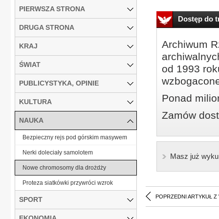
PIERWSZA STRONA
Dostęp do tr
DRUGA STRONA
Archiwum Rz
KRAJ
archiwalnyc
ŚWIAT
od 1993 roku
wzbogacone
PUBLICYSTYKA, OPINIE
Ponad milio
KULTURA
Zamów dostę
NAUKA
Bezpieczny rejs pod górskim masywem
Nerki doleciały samolotem
Masz już wyku
Nowe chromosomy dla drożdży
Proteza siatkówki przywróci wzrok
POPRZEDNI ARTYKUŁ Z
SPORT
EKONOMIA