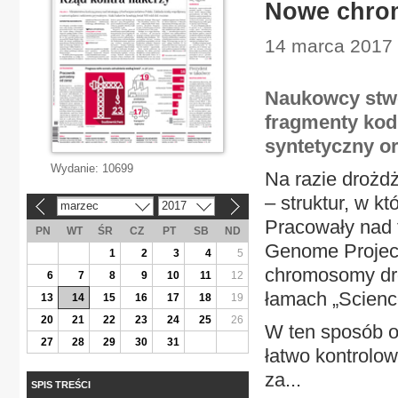
Nowe chro
14 marca 2017 |
Naukowcy stwo
fragmenty kodu
syntetyczny o
Wydanie:
10699
Na razie drożd
– struktur, w k
marzec
2017
«
»
Pracowały nad 
PN
WT
ŚR
CZ
PT
SB
ND
Genome Project
1
2
3
4
5
chromosomy dro
6
7
8
9
10
11
12
łamach „Scienc
13
14
15
16
17
18
19
20
21
22
23
24
25
26
W ten sposób o
27
28
29
30
31
łatwo kontrolo
za...
SPIS TREŚCI