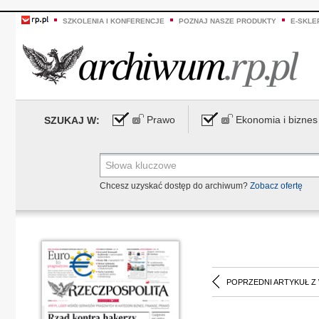
SZKOLENIA I KONFERENCJE
POZNAJ NASZE PRODUKTY
E-SKLE
Prawo
Ekonomia i biznes
SZUKAJ W:
Chcesz uzyskać dostęp do archiwum?
Zobacz ofertę
POPRZEDNI ARTYKUŁ Z