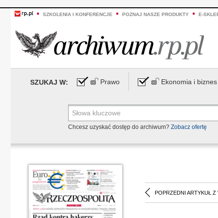
SZKOLENIA I KONFERENCJE
POZNAJ NASZE PRODUKTY
E-SKLE
Prawo
Ekonomia i biznes
SZUKAJ W:
Chcesz uzyskać dostęp do archiwum?
Zobacz ofertę
POPRZEDNI ARTYKUŁ Z