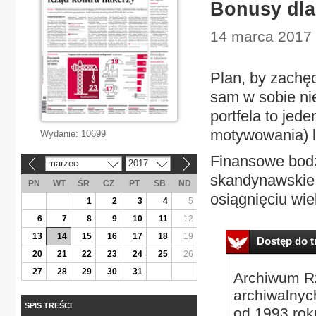
Bonusy dla
14 marca 2017 
Plan, by zachę
sam w sobie nie
portfela to jed
motywowania) l
Wydanie:
10699
Finansowe bodź
marzec
2017
«
»
skandynawskie.
PN
WT
ŚR
CZ
PT
SB
ND
osiągnięciu wie
1
2
3
4
5
6
7
8
9
10
11
12
13
14
15
16
17
18
19
Dostęp do tr
20
21
22
23
24
25
26
27
28
29
30
31
Archiwum Rz
archiwalnyc
SPIS TREŚCI
od 1993 roku