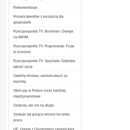
Rekomendacje
Rozwój talentów z korzyścią dla
gospodarki
Rzeczpospolita TV: Buchman: Orange
na MIPIM
Rzeczpospolita TV: Pogonowski: Fuzje
w ochronie
Rzeczpospolita TV: Spychała: Gdyńska
jakość życia
Sadźmy drzewa, zamiast płacić za
wycinkę
Start-upy w Polsce coraz bardziej
międzynarodowe
Szybciej, ale nie na długo
Szykuje się gorąca wiosna na rynku
pracy
UE: Ugoda z Gazpromem zamiast kary