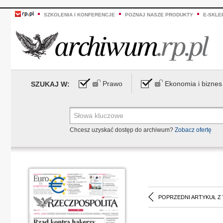
SZKOLENIA I KONFERENCJE
POZNAJ NASZE PRODUKTY
E-SKLE
Prawo
Ekonomia i biznes
SZUKAJ W:
Chcesz uzyskać dostęp do archiwum?
Zobacz ofertę
POPRZEDNI ARTYKUŁ Z