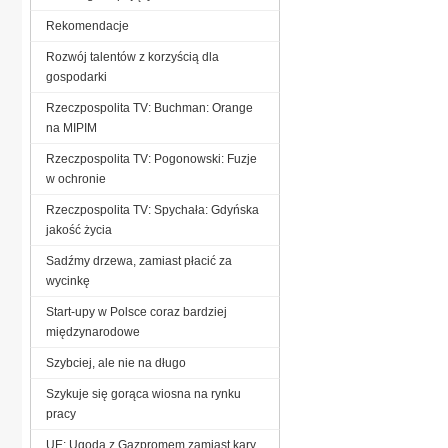
Rekomendacje
Rozwój talentów z korzyścią dla
gospodarki
Rzeczpospolita TV: Buchman: Orange
na MIPIM
Rzeczpospolita TV: Pogonowski: Fuzje
w ochronie
Rzeczpospolita TV: Spychała: Gdyńska
jakość życia
Sadźmy drzewa, zamiast płacić za
wycinkę
Start-upy w Polsce coraz bardziej
międzynarodowe
Szybciej, ale nie na długo
Szykuje się gorąca wiosna na rynku
pracy
UE: Ugoda z Gazpromem zamiast kary