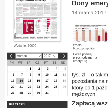
Bony emery
14 marca 2017 
źródło:
Wydanie:
10699
Rzeczpospolita
Coraz później
marzec
2017
«
»
przechodzimy na
emeryturę
PN
WT
ŚR
CZ
PT
SB
ND
1
2
3
4
5
tys. zł – o tak
6
7
8
9
10
11
12
pozostania na 
13
14
15
16
17
18
19
który od 1 paźdz
20
21
22
23
24
25
26
27
28
29
30
31
mężczyzn.
Zapłacą ws
SPIS TREŚCI