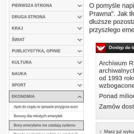
O pomyśle napi
PIERWSZA STRONA
Prawna". Jak t
DRUGA STRONA
dłuższe pozost
KRAJ
przyszłego eme
ŚWIAT
Dostęp do tr
PUBLICYSTYKA, OPINIE
Archiwum Rz
KULTURA
archiwalnyc
NAUKA
od 1993 roku
wzbogacone
SPORT
Ponad milio
EKONOMIA
Zamów dostę
Apel do rządu w sprawie przyjęcia euro
Bonusy dla młodych emerytek
Bony emerytalne nie załatają systemu
Masz już wyku