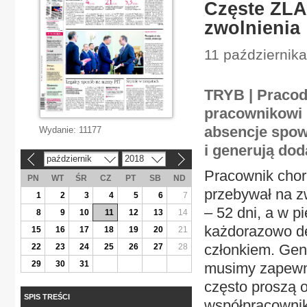
Częste ZLA
zwolnienia
11 października
TRYB | Praco
pracownikowi p
absencje spow
Wydanie:
11177
i generują dod
październik
2018
«
»
Pracownik choru
PN
WT
ŚR
CZ
PT
SB
ND
przebywał na zw
1
2
3
4
5
6
7
– 52 dni, a w p
8
9
10
11
12
13
14
każdorazowo de
15
16
17
18
19
20
21
członkiem. Gen
22
23
24
25
26
27
28
29
30
31
musimy zapewni
często proszą 
SPIS TREŚCI
współpracowniko