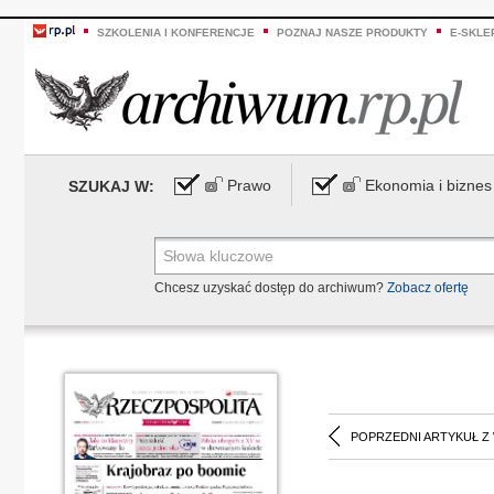
SZKOLENIA I KONFERENCJE
POZNAJ NASZE PRODUKTY
E-SKLE
Prawo
Ekonomia i biznes
SZUKAJ W:
Chcesz uzyskać dostęp do archiwum?
Zobacz ofertę
POPRZEDNI ARTYKUŁ Z