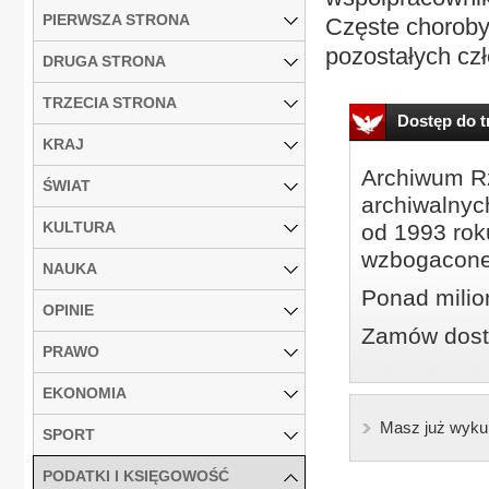
PIERWSZA STRONA
Częste choroby
pozostałych cz
DRUGA STRONA
TRZECIA STRONA
Dostęp do tr
KRAJ
Archiwum Rz
ŚWIAT
archiwalnyc
KULTURA
od 1993 roku
wzbogacone
NAUKA
Ponad milio
OPINIE
Zamów dostę
PRAWO
EKONOMIA
Masz już wyku
SPORT
PODATKI I KSIĘGOWOŚĆ