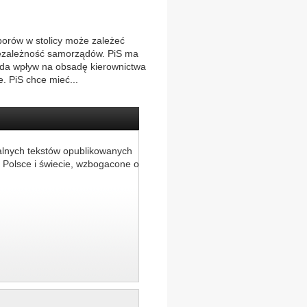
orów w stolicy może zależeć
niezależność samorządów. PiS ma
iada wpływ na obsadę kierownictwa
e. PiS chce mieć...
alnych tekstów opublikowanych
 Polsce i świecie, wzbogacone o