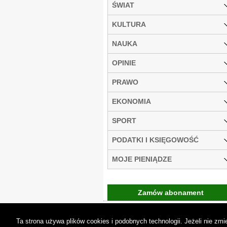
ŚWIAT
KULTURA
NAUKA
OPINIE
PRAWO
EKONOMIA
SPORT
PODATKI I KSIĘGOWOŚĆ
MOJE PIENIĄDZE
Zamów abonament
Gremi Media:
O n
Ta strona używa plików cookies i podobnych technologii. Jeżeli nie z