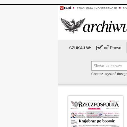
SZKOLENIA I KONFERENCJE
PO
Prawo
SZUKAJ W:
Chcesz uzyskać dostę