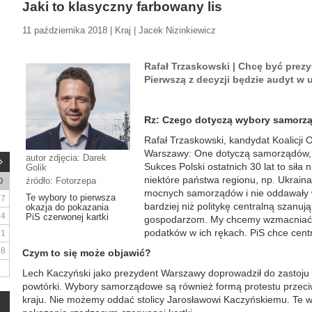
Jaki to klasyczny farbowany lis
11 października 2018 | Kraj | Jacek Nizinkiewicz
Rafał Trzaskowski | Chcę być prez
Pierwszą z decyzji będzie audyt w 
Rz: Czego dotyczą wybory samor
Rafał Trzaskowski, kandydat Koalicji 
Warszawy: One dotyczą samorządów, al
autor zdjęcia: Darek
Sukces Polski ostatnich 30 lat to sił
Golik
niektóre państwa regionu, np. Ukraina
źródło: Fotorzepa
D
mocnych samorządów i nie oddawały wł
Te wybory to pierwsza
7
bardziej niż politykę centralną szanuj
okazja do pokazania
14
PiS czerwonej kartki
gospodarzom. My chcemy wzmacniać s
podatków w ich rękach. PiS chce centra
21
28
Czym to się może objawić?
Lech Kaczyński jako prezydent Warszawy doprowadził do zastoju
powtórki. Wybory samorządowe są również formą protestu przeci
kraju. Nie możemy oddać stolicy Jarosławowi Kaczyńskiemu. Te w