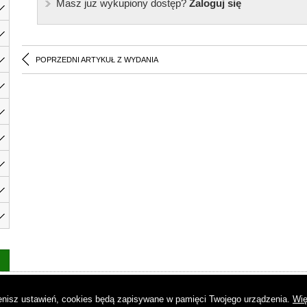
Masz już wykupiony dostęp?
Zaloguj się
POPRZEDNI ARTYKUŁ Z WYDANIA
as
|
Regulamin
|
Reklama
|
Napisz do nas
|
Kontakt
|
Pliki cookies
|
Dek
mienisz ustawień, cookies będą zapisywane w pamięci Twojego urządzenia.
Wię