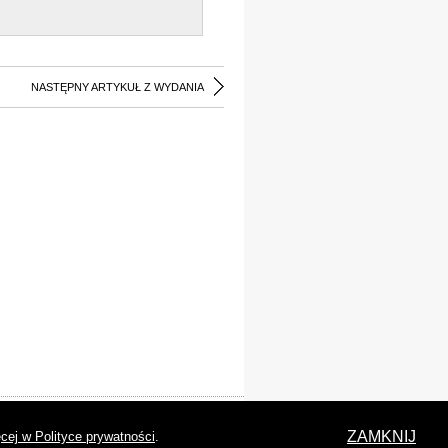
NASTĘPNY ARTYKUŁ Z WYDANIA
laracja dostępności
ZAMKNIJ
cej w Polityce prywatności
.