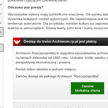
pokazania rządzącym czerwonej kartki.
Odczuwa pan presję?
Warszawskie wybory mają symboliczne znaczenie. Od wyniku wyb
dynamika kolejnych rozdań wyborczych. Ale najważniejsza jest 
tendencje autorytarne. Dla przykładu, minister kultury już zapow
teatrów w samorządach. Dzisiaj teatry, jutro kina i sceny muzyczn
Dostęp do treści Archiwum.rp.pl jest płatny.
Archiwum Rzeczpospolitej to wygodna wyszukiwarka archiw
na łamach dziennika od 1993 roku. Unikalne źródło wiedzy o
perspektywę ekonomiczną i prawną.
Ponad milion tekstów w jednym miejscu.
Zamów dostęp do pełnego Archiwum "Rzeczpospolitej"
Zamów
Unikalna oferta