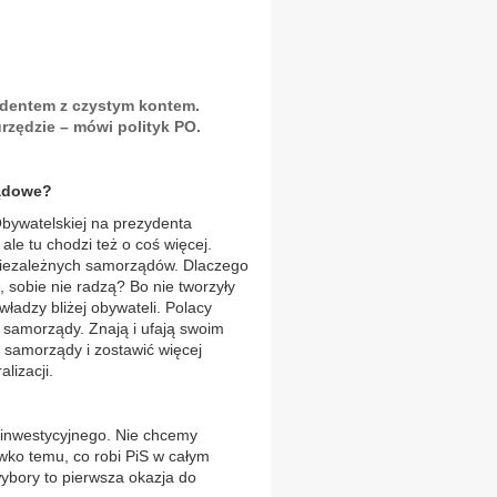
ydentem z czystym kontem.
urzędzie – mówi polityk PO.
ządowe?
Obywatelskiej na prezydenta
e tu chodzi też o coś więcej.
a niezależnych samorządów. Dlaczego
, sobie nie radzą? Bo nie tworzyły
adzy bliżej obywateli. Polacy
ą samorządy. Znają i ufają swoim
amorządy i zostawić więcej
lizacji.
 inwestycyjnego. Nie chcemy
wko temu, co robi PiS w całym
ybory to pierwsza okazja do