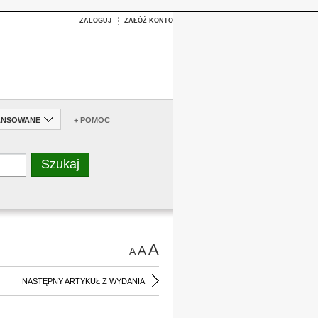
ZALOGUJ
ZAŁÓŻ KONTO
ANSOWANE
+ POMOC
A
A
A
NASTĘPNY ARTYKUŁ Z WYDANIA