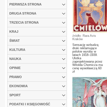
PIERWSZA STRONA
DRUGA STRONA
TRZECIA STRONA
KRAJ
źródło: Rara Avis
Kraków
ŚWIAT
Sensację wzbudzą
druki reklamujące
KULTURA
polskie wyroby w
latach 1918–1939.
Ulotka
NAUKA
zaprojektowana przez
Witolda Chomicza ma
OPINIE
cenę wywoławczą 60
zł
PRAWO
EKONOMIA
SPORT
PODATKI I KSIĘGOWOŚĆ