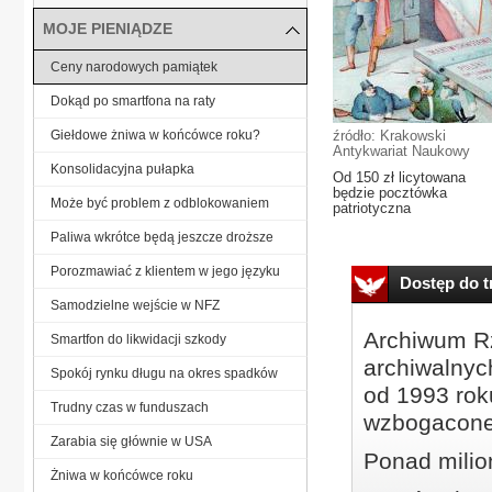
MOJE PIENIĄDZE
Ceny narodowych pamiątek
Dokąd po smartfona na raty
Giełdowe żniwa w końcówce roku?
źródło: Krakowski
Antykwariat Naukowy
Konsolidacyjna pułapka
Od 150 zł licytowana
będzie pocztówka
Może być problem z odblokowaniem
patriotyczna
Paliwa wkrótce będą jeszcze droższe
Porozmawiać z klientem w jego języku
Dostęp do tr
Samodzielne wejście w NFZ
Archiwum Rz
Smartfon do likwidacji szkody
archiwalnyc
Spokój rynku długu na okres spadków
od 1993 roku
Trudny czas w funduszach
wzbogacone
Zarabia się głównie w USA
Ponad milio
Żniwa w końcówce roku