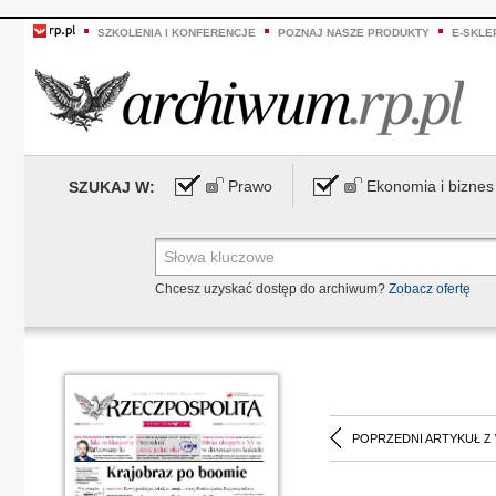
SZKOLENIA I KONFERENCJE
POZNAJ NASZE PRODUKTY
E-SKLE
Prawo
Ekonomia i biznes
SZUKAJ W:
Chcesz uzyskać dostęp do archiwum?
Zobacz ofertę
POPRZEDNI ARTYKUŁ Z