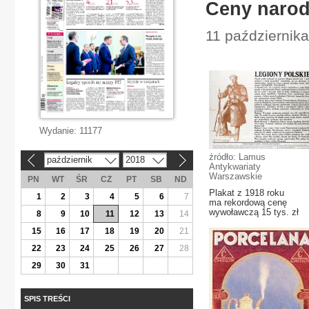
Ceny naro
11 października
Wydanie:
11177
źródło: Lamus
październik
2018
«
»
Antykwariaty
Warszawskie
PN
WT
ŚR
CZ
PT
SB
ND
Plakat z 1918 roku
1
2
3
4
5
6
7
ma rekordową cenę
wywoławczą 15 tys. zł
8
9
10
11
12
13
14
15
16
17
18
19
20
21
22
23
24
25
26
27
28
29
30
31
SPIS TREŚCI