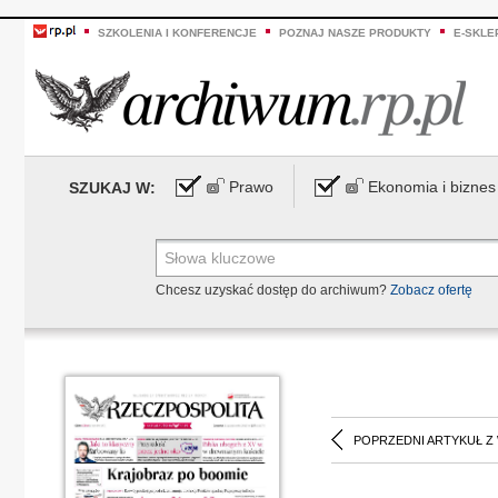
SZKOLENIA I KONFERENCJE
POZNAJ NASZE PRODUKTY
E-SKLE
Prawo
Ekonomia i biznes
SZUKAJ W:
Chcesz uzyskać dostęp do archiwum?
Zobacz ofertę
POPRZEDNI ARTYKUŁ Z