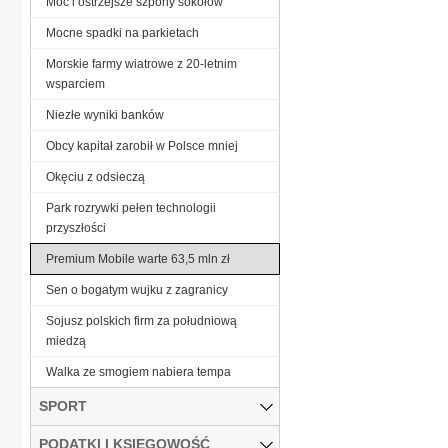
Moc i ostrzejsze szpony sokołów
Mocne spadki na parkietach
Morskie farmy wiatrowe z 20-letnim
wsparciem
Niezłe wyniki banków
Obcy kapitał zarobił w Polsce mniej
Okęciu z odsieczą
Park rozrywki pełen technologii
przyszłości
Premium Mobile warte 63,5 mln zł
Sen o bogatym wujku z zagranicy
Sojusz polskich firm za południową
miedzą
Walka ze smogiem nabiera tempa
SPORT
PODATKI I KSIĘGOWOŚĆ