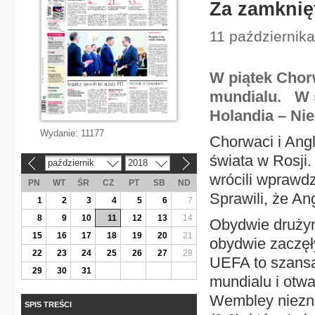
Za zamknię
11 październik
W piątek Chor
mundialu. W 
Holandia – Ni
Wydanie:
11177
Chorwaci i Angl
świata w Rosji. 
październik
2018
«
»
wrócili wprawd
PN
WT
ŚR
CZ
PT
SB
ND
Sprawili, że An
1
2
3
4
5
6
7
8
9
10
11
12
13
14
Obydwie drużyn
15
16
17
18
19
20
21
obydwie zaczęły
22
23
24
25
26
27
28
UEFA to szansa
29
30
31
mundialu i otwa
Wembley niezna
SPIS TREŚCI