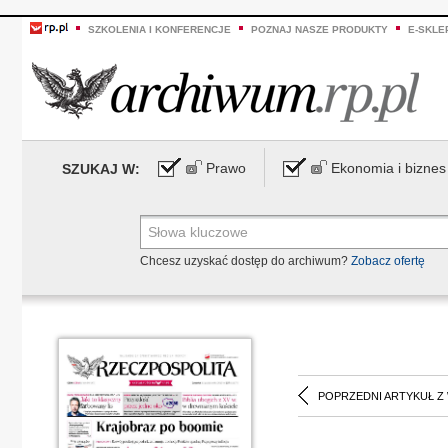
SZKOLENIA I KONFERENCJE
POZNAJ NASZE PRODUKTY
E-SKLE
Prawo
Ekonomia i biznes
SZUKAJ W:
Chcesz uzyskać dostęp do archiwum?
Zobacz ofertę
POPRZEDNI ARTYKUŁ Z