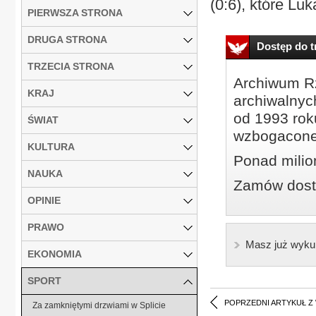
(0:6), które Lu
PIERWSZA STRONA
DRUGA STRONA
Dostęp do tr
TRZECIA STRONA
Archiwum Rz
KRAJ
archiwalnyc
od 1993 roku
ŚWIAT
wzbogacone
KULTURA
Ponad milio
NAUKA
Zamów dostę
OPINIE
PRAWO
Masz już wyku
EKONOMIA
SPORT
POPRZEDNI ARTYKUŁ Z
Za zamkniętymi drzwiami w Splicie