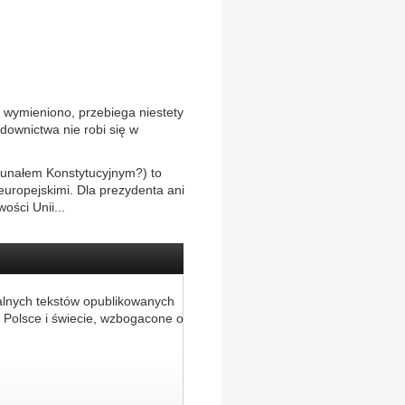
 wymieniono, przebiega niestety
downictwa nie robi się w
bunałem Konstytucyjnym?) to
europejskimi. Dla prezydenta ani
ości Unii...
alnych tekstów opublikowanych
 Polsce i świecie, wzbogacone o