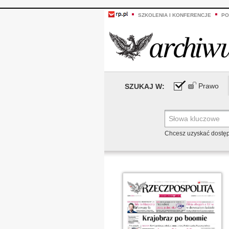
SZKOLENIA I KONFERENCJE
PO
Prawo
SZUKAJ W:
Chcesz uzyskać dostę