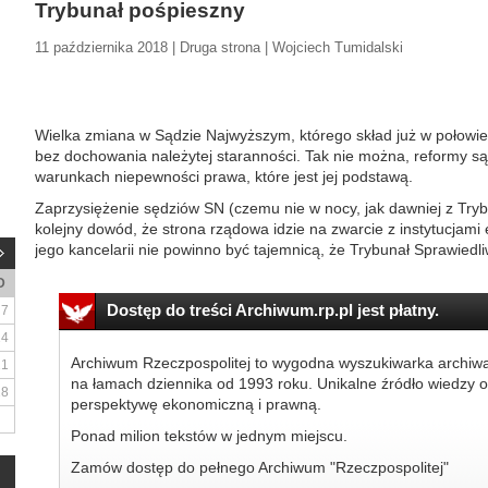
Trybunał pośpieszny
11 października 2018 | Druga strona | Wojciech Tumidalski
Wielka zmiana w Sądzie Najwyższym, którego skład już w połowie
bez dochowania należytej staranności. Tak nie można, reformy są
warunkach niepewności prawa, które jest jej podstawą.
Zaprzysiężenie sędziów SN (czemu nie w nocy, jak dawniej z Try
kolejny dowód, że strona rządowa idzie na zwarcie z instytucjami 
jego kancelarii nie powinno być tajemnicą, że Trybunał Sprawiedliw
D
Dostęp do treści Archiwum.rp.pl jest płatny.
7
14
Archiwum Rzeczpospolitej to wygodna wyszukiwarka archiw
21
na łamach dziennika od 1993 roku. Unikalne źródło wiedzy o
28
perspektywę ekonomiczną i prawną.
Ponad milion tekstów w jednym miejscu.
Zamów dostęp do pełnego Archiwum "Rzeczpospolitej"