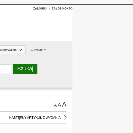
ZALOGUJ
ZAŁÓŻ KONTO
ANSOWANE
+ POMOC
A
A
A
NASTĘPNY ARTYKUŁ Z WYDANIA