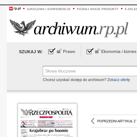
SZKOLENIA I KONFERENCJE
POZNAJ NASZE PRODUKTY
E-SKLE
Prawo
Ekonomia i biznes
SZUKAJ W:
Chcesz uzyskać dostęp do archiwum?
Zobacz ofertę
POPRZEDNI ARTYKUŁ Z