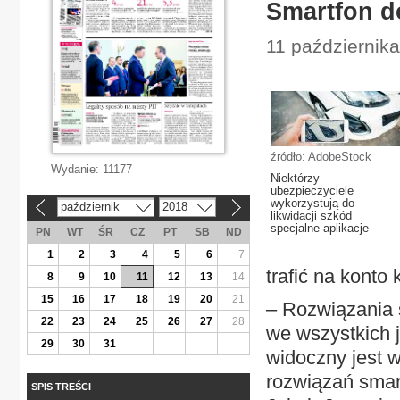
Smartfon do
11 października
źródło: AdobeStock
Wydanie:
11177
Niektórzy
ubezpieczyciele
wykorzystują do
październik
2018
«
»
likwidacji szkód
specjalne aplikacje
PN
WT
ŚR
CZ
PT
SB
ND
1
2
3
4
5
6
7
trafić na konto
8
9
10
11
12
13
14
15
16
17
18
19
20
21
– Rozwiązania 
22
23
24
25
26
27
28
we wszystkich j
29
30
31
widoczny jest w
rozwiązań smart
SPIS TREŚCI