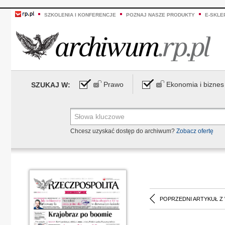
SZKOLENIA I KONFERENCJE
POZNAJ NASZE PRODUKTY
E-SKLE
Prawo
Ekonomia i biznes
SZUKAJ W:
Chcesz uzyskać dostęp do archiwum?
Zobacz ofertę
POPRZEDNI ARTYKUŁ Z