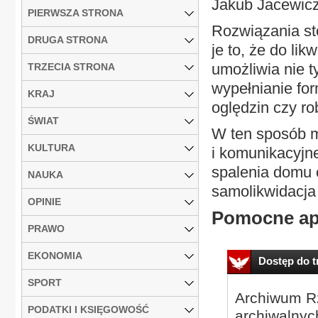
Jakub Jacewicz
PIERWSZA STRONA
Rozwiązania st
DRUGA STRONA
je to, że do lik
umożliwia nie t
TRZECIA STRONA
wypełnianie for
KRAJ
oględzin czy ro
ŚWIAT
W ten sposób m
KULTURA
i komunikacyjne
spalenia domu 
NAUKA
samolikwidacja
OPINIE
Pomocne apl
PRAWO
EKONOMIA
Dostęp do tr
SPORT
Archiwum Rz
PODATKI I KSIĘGOWOŚĆ
archiwalnyc