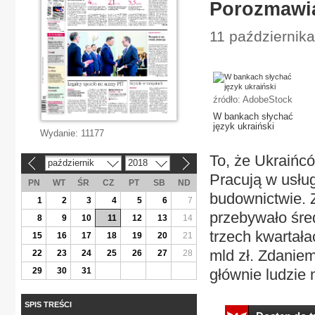
Porozmawia
11 października
źródło: AdobeStock
W bankach słychać
język ukraiński
Wydanie:
11177
To, że Ukraińcó
październik
2018
«
»
Pracują w usłu
PN
WT
ŚR
CZ
PT
SB
ND
budownictwie. 
1
2
3
4
5
6
7
przebywało śred
8
9
10
11
12
13
14
trzech kwartała
15
16
17
18
19
20
21
mld zł. Zdaniem
22
23
24
25
26
27
28
29
30
31
głównie ludzie m
SPIS TREŚCI