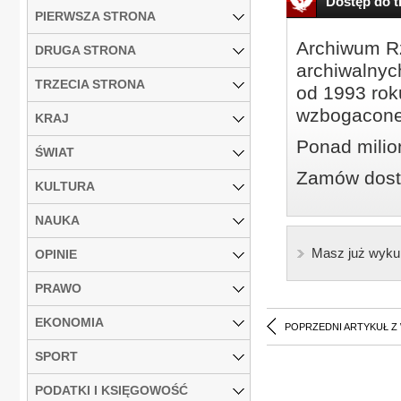
Dostęp do tr
PIERWSZA STRONA
Archiwum Rz
DRUGA STRONA
archiwalnyc
TRZECIA STRONA
od 1993 roku
wzbogacone
KRAJ
Ponad milio
ŚWIAT
Zamów dostę
KULTURA
NAUKA
Masz już wyku
OPINIE
PRAWO
EKONOMIA
POPRZEDNI ARTYKUŁ Z
SPORT
PODATKI I KSIĘGOWOŚĆ