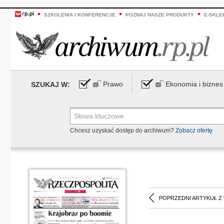
SZKOLENIA I KONFERENCJE
POZNAJ NASZE PRODUKTY
E-SKLE
Prawo
Ekonomia i biznes
SZUKAJ W:
Chcesz uzyskać dostęp do archiwum?
Zobacz ofertę
POPRZEDNI ARTYKUŁ Z