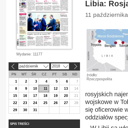
Libia: Rosj
11 października
Wydanie:
11177
październik
2018
«
»
PN
WT
ŚR
CZ
PT
SB
ND
źródło:
Rzeczpospolita
1
2
3
4
5
6
7
8
9
10
11
12
13
14
rosyjskich naj
15
16
17
18
19
20
21
wojskowe w Tob
22
23
24
25
26
27
28
się oficerowie
29
30
31
oddziałów spec
SPIS TREŚCI
– W Libii są wł