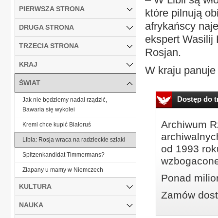
PIERWSZA STRONA
które pilnują o
afrykańscy naje
DRUGA STRONA
ekspert Wasili
TRZECIA STRONA
Rosjan.
KRAJ
W kraju panuje 
ŚWIAT
Dostęp do tr
Jak nie będziemy nadal rządzić,
Bawaria się wykolei
Archiwum Rz
Kreml chce kupić Białoruś
archiwalnyc
Libia: Rosja wraca na radzieckie szlaki
od 1993 roku
Spitzenkandidat Timmermans?
wzbogacone
Złapany u mamy w Niemczech
Ponad milio
KULTURA
Zamów dostę
NAUKA