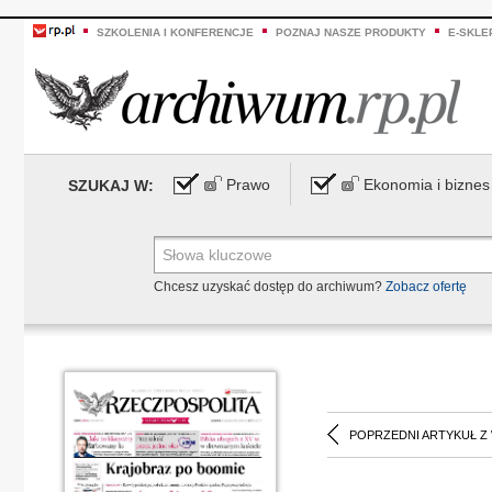
SZKOLENIA I KONFERENCJE
POZNAJ NASZE PRODUKTY
E-SKLE
Prawo
Ekonomia i biznes
SZUKAJ W:
Chcesz uzyskać dostęp do archiwum?
Zobacz ofertę
POPRZEDNI ARTYKUŁ Z