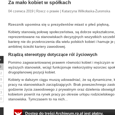
Za mało kobiet w spółkach
04 czerwca 2019 | Rzecz o prawie | Katarzyna Wilkołaska-Żuromska
Rzecznik upomina się u prezydentów miast o płeć piękną.
Kobiety stanowią połowę społeczeństwa, są dobrze wykształcone, 
reprezentowane na stanowiskach decyzyjnych wszystkich szczebli. 
barierę nie do przekroczenia dla wielu polskich kobiet i hamuje je
ambitnej ścieżki kariery zawodowej.
Rządzą stereotypy dotyczące ról życiowych
Pomimo zagwarantowanej prawem równości kobiet i mężczyzn w z
D
wyższych stanowisk, wciąż funkcjonuje niekorzystny wzorzec spo
drugoplanowej pozycji kobiet.
2
Kobiety w dalszym ciągu muszą udowadniać, że są dynamiczne, k
9
pracy na stanowiskach zarządzających. Brak powszechnego zast
16
godzenie życia zawodowego z prywatnym oraz dzielenia obowiąz
23
kobietom powrót na rynek pracy po okresie urlopu rodzicielskieg
30
stanowiska. Tymczasem to na nich...
Dostęp do treści Archiwum.rp.pl jest płatny.