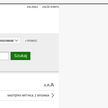
ZALOGUJ
ZAŁÓŻ KONTO
ANSOWANE
+ POMOC
A
A
A
NASTĘPNY ARTYKUŁ Z WYDANIA