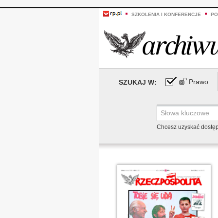
SZKOLENIA I KONFERENCJE
PO
Prawo
SZUKAJ W:
Chcesz uzyskać dostę