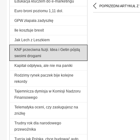
Edukacja kluczem do e-marketingu
POPRZEDNI ARTYKUŁ Z
Euro broni poziomu 1,11 dol.
GPW złapała zadyszkę
Ile kosztuje brexit
Jak Lech z Leszkiem
KNF przeciwna fuzji. Idea i Getin pójdą
swoimi drogami
Kapitał odpływa, ale nie ma paniki
Rodzimy rynek paczek bije kolejne
rekordy
Tajemnicza dymisja w Komisji Nadzoru
Finansowego
Telematyka oceni, czy zasługujesz na
zniżkę
Trudny rok dla narodowego
przewoźnika
Turcja jak Polska, chce budować auto