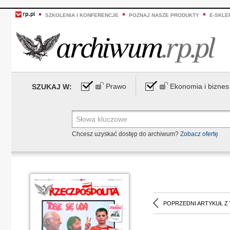
SZKOLENIA I KONFERENCJE
POZNAJ NASZE PRODUKTY
E-SKLE
Prawo
Ekonomia i biznes
SZUKAJ W:
Chcesz uzyskać dostęp do archiwum?
Zobacz ofertę
POPRZEDNI ARTYKUŁ Z