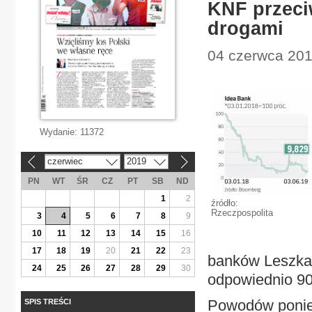
KNF przeciw
drogami
04 czerwca 201
Wydanie:
11372
czerwiec
2019
«
»
PN
WT
ŚR
CZ
PT
SB
ND
1
2
źródło:
Rzeczpospolita
3
4
5
6
7
8
9
10
11
12
13
14
15
16
17
18
19
20
21
22
23
banków Leszka 
24
25
26
27
28
29
30
odpowiednio 90 
Powodów ponie
SPIS TREŚCI