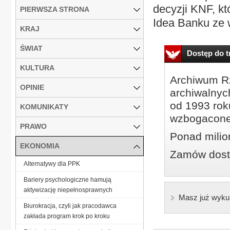
decyzji KNF, kt
PIERWSZA STRONA
Idea Banku ze w
KRAJ
ŚWIAT
Dostęp do tr
KULTURA
Archiwum Rz
OPINIE
archiwalnyc
od 1993 roku
KOMUNIKATY
wzbogacone
PRAWO
Ponad milio
EKONOMIA
Zamów dostę
Alternatywy dla PPK
Bariery psychologiczne hamują
aktywizację niepełnosprawnych
Masz już wyku
Biurokracja, czyli jak pracodawca
zakłada program krok po kroku