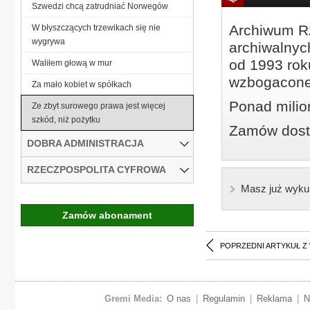
Szwedzi chcą zatrudniać Norwegów
Archiwum Rz
W błyszczących trzewikach się nie
wygrywa
archiwalnyc
od 1993 roku
Waliłem głową w mur
wzbogacone
Za mało kobiet w spółkach
Ponad milio
Ze zbyt surowego prawa jest więcej
szkód, niż pożytku
Zamów dostę
DOBRA ADMINISTRACJA
RZECZPOSPOLITA CYFROWA
Masz już wyku
Zamów abonament
POPRZEDNI ARTYKUŁ Z
Gremi Media:
O nas
|
Regulamin
|
Reklama
|
N