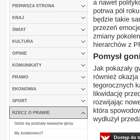
a nawet polityk
PIERWSZA STRONA
potrwa pół roku
KRAJ
będzie takie s
przezeń emocje
ŚWIAT
zmiany pokolen
KULTURA
hierarchów z 
OPINIE
Pomysł gon
KOMUNIKATY
Jak pokazały g
również okazja 
PRAWO
tegorocznych 
EKONOMIA
likwidację prze
SPORT
rozwijając now
która spowodow
RZECZ O PRAWIE
wydłużył przed
Gdzie się podziały nieważne głosy
My, kolaboranci?
Dostęp do tr