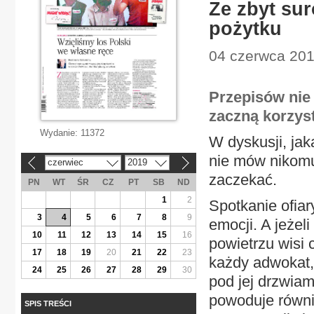
Ze zbyt sur
pożytku
04 czerwca 2019
Przepisów nie 
zaczną korzys
Wydanie:
11372
W dyskusji, jak
nie mów nikomu
czerwiec
2019
«
»
zaczekać.
PN
WT
ŚR
CZ
PT
SB
ND
1
2
Spotkanie ofiar
3
4
5
6
7
8
9
emocji. A jeżeli
10
11
12
13
14
15
16
powietrzu wisi 
17
18
19
20
21
22
23
każdy adwokat, 
24
25
26
27
28
29
30
pod jej drzwiam
powoduje równi
SPIS TREŚCI