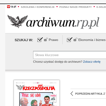
SZKOLENIA I KONFERENCJE
POZNAJ NASZE PRODUKTY
E-SKLE
Prawo
Ekonomia i biznes
SZUKAJ W:
Chcesz uzyskać dostęp do archiwum?
Zobacz ofertę
POPRZEDNI ARTYKUŁ Z