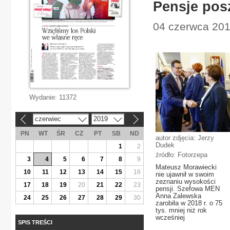
Pensje pos
04 czerwca 2019
Wydanie:
11372
czerwiec
2019
«
»
PN
WT
ŚR
CZ
PT
SB
ND
autor zdjęcia: Jerzy
Dudek
1
2
źródło: Fotorzepa
3
4
5
6
7
8
9
Mateusz Morawiecki
10
11
12
13
14
15
16
nie ujawnił w swoim
zeznaniu wysokości
17
18
19
20
21
22
23
pensji. Szefowa MEN
Anna Zalewska
24
25
26
27
28
29
30
zarobiła w 2018 r. o 75
tys. mniej niż rok
wcześniej
SPIS TREŚCI