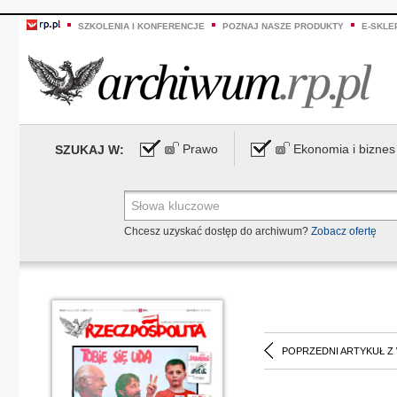
SZKOLENIA I KONFERENCJE
POZNAJ NASZE PRODUKTY
E-SKLE
Prawo
Ekonomia i biznes
SZUKAJ W:
Chcesz uzyskać dostęp do archiwum?
Zobacz ofertę
POPRZEDNI ARTYKUŁ Z