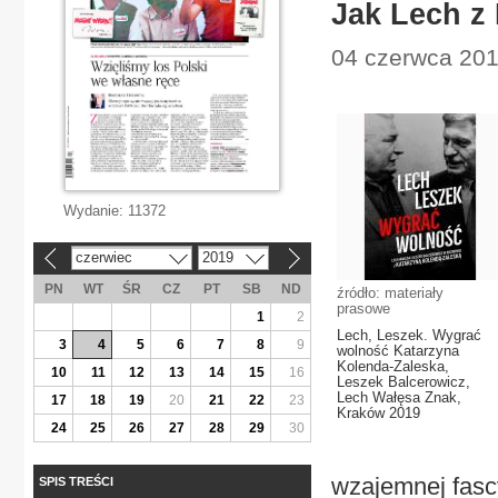
Jak Lech z
04 czerwca 201
Wydanie:
11372
czerwiec
2019
«
»
PN
WT
ŚR
CZ
PT
SB
ND
źródło: materiały
prasowe
1
2
Lech, Leszek. Wygrać
3
4
5
6
7
8
9
wolność Katarzyna
Kolenda-Zaleska,
10
11
12
13
14
15
16
Leszek Balcerowicz,
Lech Wałęsa Znak,
17
18
19
20
21
22
23
Kraków 2019
24
25
26
27
28
29
30
wzajemnej fasc
SPIS TREŚCI