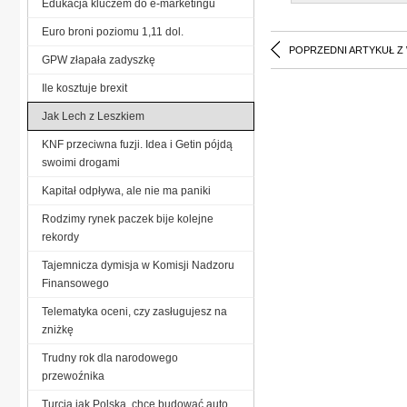
Edukacja kluczem do e-marketingu
Euro broni poziomu 1,11 dol.
POPRZEDNI ARTYKUŁ Z
GPW złapała zadyszkę
Ile kosztuje brexit
Jak Lech z Leszkiem
KNF przeciwna fuzji. Idea i Getin pójdą
swoimi drogami
Kapitał odpływa, ale nie ma paniki
Rodzimy rynek paczek bije kolejne
rekordy
Tajemnicza dymisja w Komisji Nadzoru
Finansowego
Telematyka oceni, czy zasługujesz na
zniżkę
Trudny rok dla narodowego
przewoźnika
Turcja jak Polska, chce budować auto