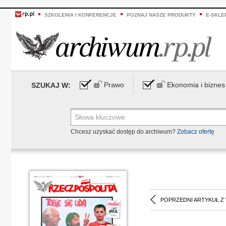
SZKOLENIA I KONFERENCJE
POZNAJ NASZE PRODUKTY
E-SKLE
Prawo
Ekonomia i biznes
SZUKAJ W:
Chcesz uzyskać dostęp do archiwum?
Zobacz ofertę
POPRZEDNI ARTYKUŁ Z