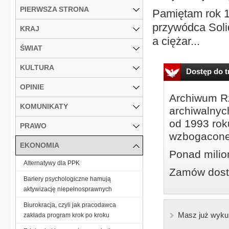
PIERWSZA STRONA
Pamiętam rok 
przywódca Solida
KRAJ
a ciężar...
ŚWIAT
KULTURA
Dostęp do tr
OPINIE
Archiwum Rz
KOMUNIKATY
archiwalnyc
od 1993 roku
PRAWO
wzbogacone
EKONOMIA
Ponad milio
Alternatywy dla PPK
Zamów dostę
Bariery psychologiczne hamują
aktywizację niepełnosprawnych
Biurokracja, czyli jak pracodawca
Masz już wyku
zakłada program krok po kroku