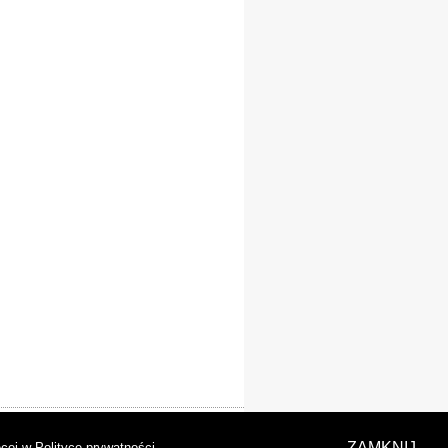
laracja dostępności
ZAMKNIJ
cej w Polityce prywatności
.