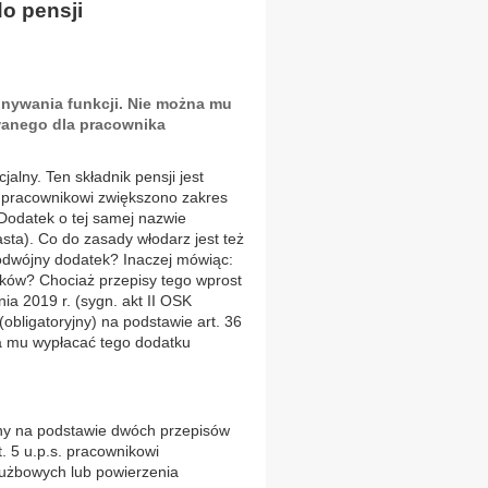
do pensji
konywania funkcji. Nie można mu
anego dla pracownika
ny. Ten składnik pensji jest
y pracownikowi zwiększono zakres
odatek o tej samej nazwie
asta). Co do zasady włodarz jest też
wójny dodatek? Inaczej mówiąc:
zków? Chociaż przepisy tego wprost
ia 2019 r. (sygn. akt II OSK
(obligatoryjny) na podstawie art. 36
a mu wypłacać tego dodatku
ny na podstawie dwóch przepisów
. 5 u.p.s. pracownikowi
użbowych lub powierzenia