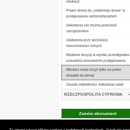
edukacji
Prawo strony do „ostatniego słowa” w
postępowaniu administracyjnym
Sekretarza nie można przenieść
zarządzeniem
Ułatwienia przy sprzedaży
nieruchomości rolnych
Wydanie decyzji w wyniku przestępstwa
uzasadnia wznowienie postępowania
Włodarz może liczyć tylko na jeden
dodatek do pensji
Zasady odpłatności, kalkulacja opłat
RZECZPOSPOLITA CYFROWA
Zamów abonament
Gremi Media:
O n
Ta strona używa plików cookies i podobnych technologii. Jeżeli nie z