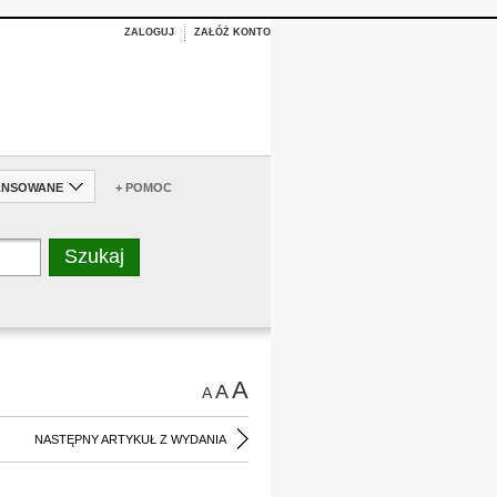
ZALOGUJ
ZAŁÓŻ KONTO
ANSOWANE
+ POMOC
A
A
A
NASTĘPNY ARTYKUŁ Z WYDANIA