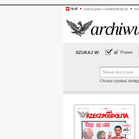
SZKOLENIA I KONFERENCJE
PO
Prawo
SZUKAJ W:
Chcesz uzyskać dostę