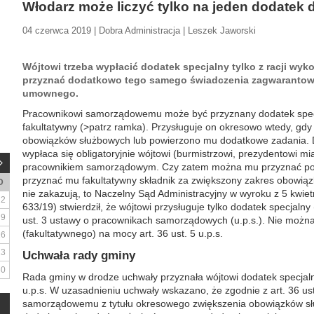
Włodarz może liczyć tylko na jeden dodatek 
04 czerwca 2019 | Dobra Administracja | Leszek Jaworski
Wójtowi trzeba wypłacić dodatek specjalny tylko z racji wy
przyznać dodatkowo tego samego świadczenia zagwarantow
umownego.
Pracownikowi samorządowemu może być przyznany dodatek specjal
fakultatywny (>patrz ramka). Przysługuje on okresowo wtedy, gd
obowiązków służbowych lub powierzono mu dodatkowe zadania. D
wypłaca się obligatoryjnie wójtowi (burmistrzowi, prezydentowi mi
pracownikiem samorządowym. Czy zatem można mu przyznać pod
przyznać mu fakultatywny składnik za zwiększony zakres obowią
D
nie zakazują, to Naczelny Sąd Administracyjny w wyroku z 5 kwietn
2
633/19) stwierdził, że wójtowi przysługuje tylko dodatek specjalny 
9
ust. 3 ustawy o pracownikach samorządowych (u.p.s.). Nie możn
(fakultatywnego) na mocy art. 36 ust. 5 u.p.s.
16
23
Uchwała rady gminy
30
Rada gminy w drodze uchwały przyznała wójtowi dodatek specjal
u.p.s. W uzasadnieniu uchwały wskazano, że zgodnie z art. 36 ust
samorządowemu z tytułu okresowego zwiększenia obowiązków sł