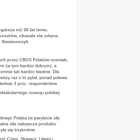
ogatsza niż 30 lat temu.
osztów, okazała się udana.
z Siemionczyk
ych przez CBOS Polaków oceniało,
rym (w tym bardzo dobrym), a
romnie lub bardzo biednie. Dla
wszy raz o to pytał, ponad połowa
aledwie 3 proc. respondentów.
ktakularnego rozwoju polskiej
dnego Polaka (w parytecie siły
realna siła nabywcza produktu
a się trzykrotnie.
ż Czesi, Słowacy, Litwini i