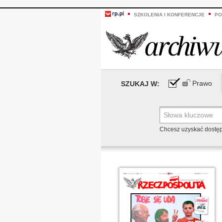
SZKOLENIA I KONFERENCJE
PO
Prawo
SZUKAJ W:
Chcesz uzyskać dostę