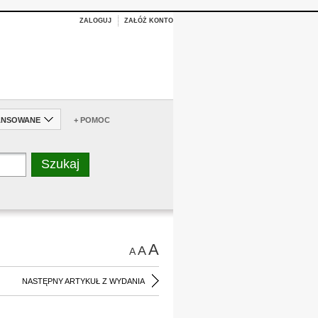
ZALOGUJ
ZAŁÓŻ KONTO
ANSOWANE
+ POMOC
A
A
A
NASTĘPNY ARTYKUŁ Z WYDANIA