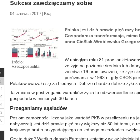
Sukces zawdzięczamy sobie
04 czerwca 2019 | Kraj
Polska jest dziś prawie pięć razy b
Gospodarcza transformacja, mimo k
anna CieŚlak-Wróblewska Grzegor
W ubiegłym roku 81 proc. ankietowan
źródło:
że żyje na poziomie średnim lub dob
Rzeczpospolita
zaledwie 19 proc. uważało, że żyje sk
porównania: w 1993 r., gdy CBOS pier
D
Polaków uważała się za biednych. Dobrze i bardzo dobrze żyło z
2
Ta zmiana w postrzeganiu warunków życia to odzwierciedlenie spe
9
gospodarki w minionych 30 latach.
16
Przeganiamy sąsiadów
23
Poziom zamożności liczony jako wartość PKB w przeliczeniu na je
30
nabywczej) jest dziś prawie pięć razy większy niż 30 lat temu, a 
krajowego brutto przypadającego na jednego mieszkańca zwiększył
Czy to dużo? Według danych Eurostatu jesteśmy wciąż biedniejsi ni