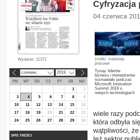
Cyfryzacja
04 czerwca 201
źródło: materiały
Wydanie:
11372
prasowe
Tysiąc liderów
czerwiec
2019
«
»
biznesu i menedżerów
rozmawiało podczas
PN
WT
ŚR
CZ
PT
SB
ND
Microsoft Innovation
Summit 2019 o
1
2
nowych technologiach
3
4
5
6
7
8
9
10
11
12
13
14
15
16
wiele razy podc
17
18
19
20
21
22
23
24
25
26
27
28
29
30
która odbyła si
wątpliwości, że
SPIS TREŚCI
też sektor publi