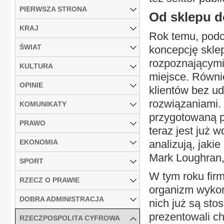
PIERWSZA STRONA
Od sklepu d
KRAJ
Rok temu, podcz
ŚWIAT
koncepcję sklep
rozpoznającymi,
KULTURA
miejsce. Równi
OPINIE
klientów bez ud
rozwiązaniami. 
KOMUNIKATY
przygotowaną p
PRAWO
teraz jest już 
EKONOMIA
analizują, jaki
Mark Loughran, 
SPORT
W tym roku fir
RZECZ O PRAWIE
organizm wykorz
DOBRA ADMINISTRACJA
nich już są sto
prezentowali ch
RZECZPOSPOLITA CYFROWA