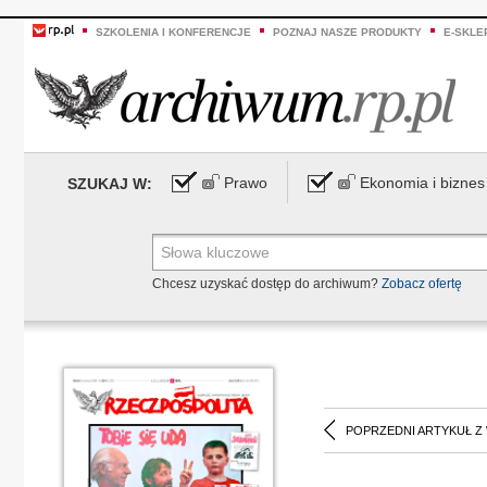
SZKOLENIA I KONFERENCJE
POZNAJ NASZE PRODUKTY
E-SKLE
Prawo
Ekonomia i biznes
SZUKAJ W:
Chcesz uzyskać dostęp do archiwum?
Zobacz ofertę
POPRZEDNI ARTYKUŁ Z