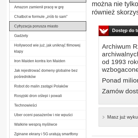
można nie tylko
Amazon zamienił pracę w grę
również skorzys
Chatbot w formule „zrób to sam”
Cyfryzacja porusza miasto
Dostęp do tr
Gadżety
Archiwum Rz
Hollywood wie już, jak uniknąć filmowej
klapy
archiwalnyc
od 1993 roku
Iron Maiden kontra Ion Maiden
wzbogacone
Jak rejestrować domeny globalne bez
pośredników
Ponad milio
Robot do malin zastąpi Polaków
Zamów dostę
Rosyjski dron oślepi i powali
Technowieści
Uber oceni pasażerów i nie wpuści
Masz już wyku
Walkirie wesprą myśliwce
Zginane ekrany i 5G uratują smartfony