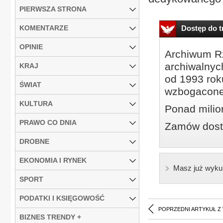
PIERWSZA STRONA
KOMENTARZE
Dostęp do tr
OPINIE
Archiwum Rz
archiwalnyc
KRAJ
od 1993 roku
ŚWIAT
wzbogacone
KULTURA
Ponad milio
PRAWO CO DNIA
Zamów dostę
DROBNE
EKONOMIA I RYNEK
Masz już wyku
SPORT
PODATKI I KSIĘGOWOŚĆ
POPRZEDNI ARTYKUŁ Z
BIZNES TRENDY +