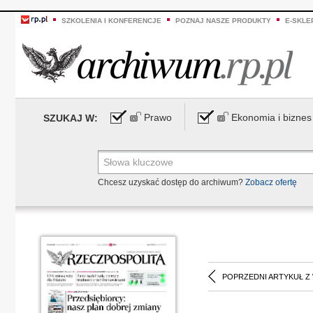
SZKOLENIA I KONFERENCJE
POZNAJ NASZE PRODUKTY
E-SKLE
Prawo
Ekonomia i biznes
SZUKAJ W:
Chcesz uzyskać dostęp do archiwum?
Zobacz ofertę
POPRZEDNI ARTYKUŁ Z