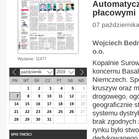
Automatyc
płacowymi
07 październik
Wojciech Bedn
o.o.
Wydanie:
11477
Kopalnie Surow
koncernu Basalt
październik
2019
«
»
Niemczech. Spó
PN
WT
ŚR
CZ
PT
SB
ND
kruszyw oraz m
1
2
3
4
5
6
drogowego, ogól
7
8
9
10
11
12
13
geograficznie 
14
15
16
17
18
19
20
systemu dystry
21
22
23
24
25
26
27
28
29
30
31
brak zgodnych 
rynku było stwo
SPIS TREŚCI
dedykowanego r