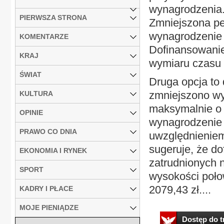
wynagrodzenia.
PIERWSZA STRONA
Zmniejszona pe
wynagrodzenie 
KOMENTARZE
Dofinansowanie
KRAJ
wymiaru czasu 
ŚWIAT
Druga opcja to
zmniejszono wy
KULTURA
maksymalnie o 2
OPINIE
wynagrodzenie 
PRAWO CO DNIA
uwzględnieniem
sugeruje, że d
EKONOMIA I RYNEK
zatrudnionych n
SPORT
wysokości połow
2079,43 zł....
KADRY I PŁACE
MOJE PIENIĄDZE
Dostęp do tr