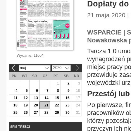
Dopłaty do
21 maja 2020 |
WSPARCIE | S
Nowakowska p
Tarcza 1.0 umo
Wydanie:
11664
wynagrodzeń p
miejsc pracy po
maj
2020
«
»
przewiduje zasa
PN
WT
ŚR
CZ
PT
SB
ND
wojewódzki urz
1
2
3
4
5
6
7
8
9
10
Przestój lu
11
12
13
14
15
16
17
Po pierwsze, f
18
19
20
21
22
23
24
pracowników ob
25
26
27
28
29
30
31
którzy pozostaj
SPIS TREŚCI
przyczyn ich n