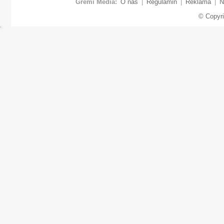
Gremi Media:
O nas
|
Regulamin
|
Reklama
|
N
© Copyr