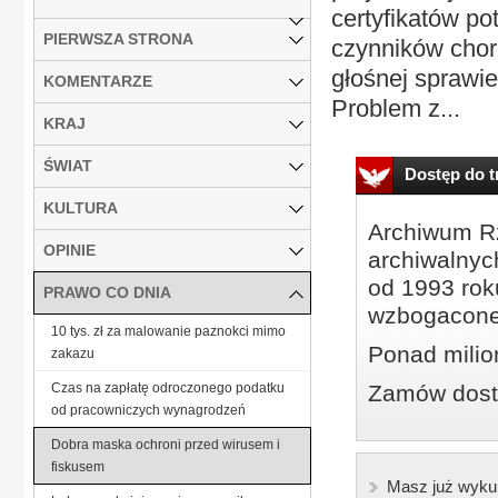
certyfikatów p
PIERWSZA STRONA
czynników choro
głośnej spraw
KOMENTARZE
Problem z...
KRAJ
ŚWIAT
Dostęp do tr
KULTURA
Archiwum Rz
OPINIE
archiwalnyc
od 1993 roku
PRAWO CO DNIA
wzbogacone
10 tys. zł za malowanie paznokci mimo
Ponad milio
zakazu
Czas na zapłatę odroczonego podatku
Zamów dostę
od pracowniczych wynagrodzeń
Dobra maska ochroni przed wirusem i
fiskusem
Masz już wyku