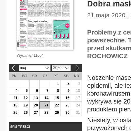
Dobra mask
21 maja 2020 |
Problemy z ce
powszechne. T
przed skutkam
ROCHOWICZ
Wydanie:
11664
maj
2020
«
»
PN
WT
ŚR
CZ
PT
SB
ND
Noszenie masec
1
2
3
epidemii, ale 
4
5
6
7
8
9
10
koronawirusem z
11
12
13
14
15
16
17
wykrywa się 20
18
19
20
21
22
23
24
produktem pierw
25
26
27
28
29
30
31
Niestety, w ost
przywożonych d
SPIS TREŚCI