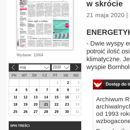
w skrócie
21 maja 2020 |
ENERGETY
- Dwie wyspy e
potroić ilość o
Wydanie:
11664
klimatyczne. J
wyspie Bornholm
maj
2020
«
»
PN
WT
ŚR
CZ
PT
SB
ND
1
2
3
Dostęp do tr
4
5
6
7
8
9
10
11
12
13
14
15
16
17
Archiwum Rz
18
19
20
21
22
23
24
archiwalnyc
25
26
27
28
29
30
31
od 1993 roku
wzbogacone
SPIS TREŚCI