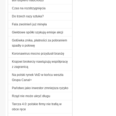
Ból dopiero nadchodzi
Czas na rozstrzygnięcia
Do trzech razy sztuka?
Fala zwolnień już minęła
Giełdowe spółki szykują emisje akcji
Gotówka znika, płatności za pobraniem
spadły o połowę
Koronawirus mocno przydusił branżę
Krajowi brokerzy nawiązują współpracę
z zagranicą
Na polski rynek VoD w końcu weszła
Grupa Canal+
Państwo jako inwestor zmniejsza ryzyko
Rząd nie może ukryć długu
Tarcza 4.0: polskie firmy nie trafią w
obce ręce