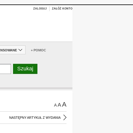
ZALOGUJ
ZAŁÓŻ KONTO
ANSOWANE
+ POMOC
A
A
A
NASTĘPNY ARTYKUŁ Z WYDANIA