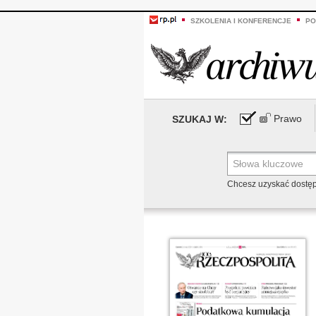
SZKOLENIA I KONFERENCJE
PO
Prawo
SZUKAJ W:
Chcesz uzyskać dostę