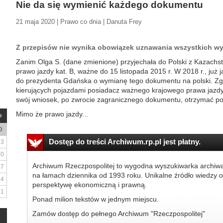
Nie da się wymienić każdego dokumentu
21 maja 2020 | Prawo co dnia | Danuta Frey
Z przepisów nie wynika obowiązek uznawania wszystkich wy
Zanim Olga S. (dane zmienione) przyjechała do Polski z Kazachs
prawo jazdy kat. B, ważne do 15 listopada 2015 r. W 2018 r., już 
do prezydenta Gdańska o wymianę tego dokumentu na polski. Zg
kierujących pojazdami posiadacz ważnego krajowego prawa jazd
swój wniosek, po zwrocie zagranicznego dokumentu, otrzymać pol
Mimo że prawo jazdy...
D
Dostęp do treści Archiwum.rp.pl jest płatny.
3
10
Archiwum Rzeczpospolitej to wygodna wyszukiwarka archiw
17
na łamach dziennika od 1993 roku. Unikalne źródło wiedzy o
24
perspektywę ekonomiczną i prawną.
31
Ponad milion tekstów w jednym miejscu.
Zamów dostęp do pełnego Archiwum "Rzeczpospolitej"