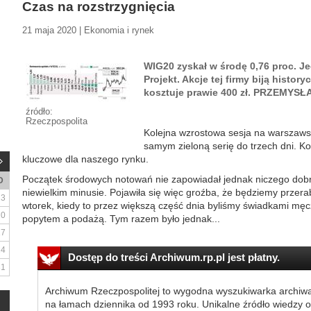
Czas na rozstrzygnięcia
21 maja 2020 | Ekonomia i rynek
WIG20 zyskał w środę 0,76 proc. Je
Projekt. Akcje tej firmy biją histor
kosztuje prawie 400 zł. PRZEMY
źródło:
Rzeczpospolita
Kolejna wzrostowa sesja na warszawsk
samym zieloną serię do trzech dni. K
kluczowe dla naszego rynku.
Początek środowych notowań nie zapowiadał jednak niczego dob
D
niewielkim minusie. Pojawiła się więc groźba, że będziemy przer
3
wtorek, kiedy to przez większą część dnia byliśmy świadkami męc
10
popytem a podażą. Tym razem było jednak...
17
24
Dostęp do treści Archiwum.rp.pl jest płatny.
31
Archiwum Rzeczpospolitej to wygodna wyszukiwarka archiw
na łamach dziennika od 1993 roku. Unikalne źródło wiedzy o