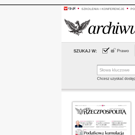
SZKOLENIA I KONFERENCJE
PO
Prawo
SZUKAJ W:
Chcesz uzyskać dostę