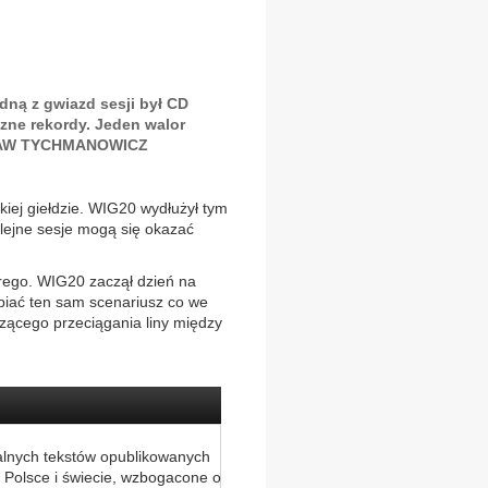
dną z gwiazd sesji był CD
yczne rekordy. Jeden walor
SŁAW TYCHMANOWICZ
iej giełdzie. WIG20 wydłużył tym
olejne sesje mogą się okazać
rego. WIG20 zaczął dzień na
abiać ten sam scenariusz co we
zącego przeciągania liny między
alnych tekstów opublikowanych
 Polsce i świecie, wzbogacone o