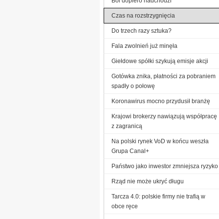
Ból dopiero nadchodzi
Czas na rozstrzygnięcia
Do trzech razy sztuka?
Fala zwolnień już minęła
Giełdowe spółki szykują emisje akcji
Gotówka znika, płatności za pobraniem
spadły o połowę
Koronawirus mocno przydusił branżę
Krajowi brokerzy nawiązują współpracę
z zagranicą
Na polski rynek VoD w końcu weszła
Grupa Canal+
Państwo jako inwestor zmniejsza ryzyko
Rząd nie może ukryć długu
Tarcza 4.0: polskie firmy nie trafią w
obce ręce