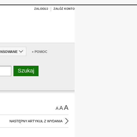
ZALOGUJ
ZAŁÓŻ KONTO
ANSOWANE
+ POMOC
A
A
A
NASTĘPNY ARTYKUŁ Z WYDANIA