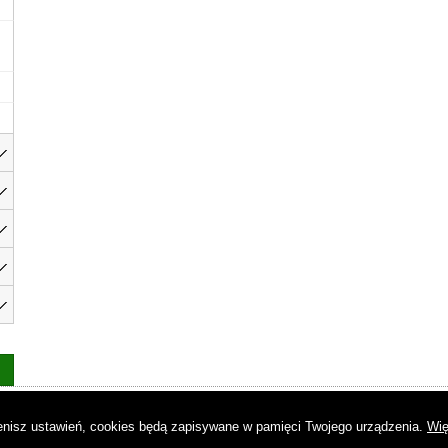
as
|
Regulamin
|
Reklama
|
Napisz do nas
|
Kontakt
|
Pliki cookies
|
Dek
mienisz ustawień, cookies będą zapisywane w pamięci Twojego urządzenia.
Wię
© Copyright by Gremi Media SA