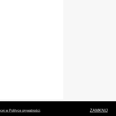
laracja dostępności
ZAMKNIJ
cej w Polityce prywatności
.