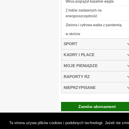
Wirus pogrążył kopalnie węgla
Z listów zastawnych na
energooszczędność
Zielona i cyfrowa walka z pandemią
w skrócie
SPORT
KADRY I PŁACE
MOJE PIENIĄDZE
RAPORTY RZ
NIEPRZYPISANE
Zamów abonament
Gremi Media:
O n
Ta strona używa plików cookies i podobnych technologii. Jeżeli nie z