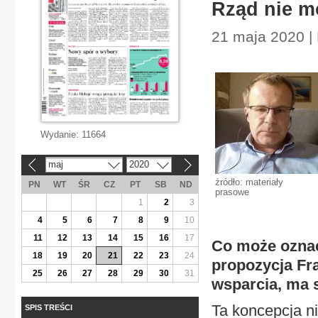
Rząd nie m
21 maja 2020 |
Wydanie:
11664
maj
2020
«
»
źródło: materiały
PN
WT
ŚR
CZ
PT
SB
ND
prasowe
1
2
3
4
5
6
7
8
9
10
11
12
13
14
15
16
17
Co może oznac
18
19
20
21
22
23
24
propozycja Fra
25
26
27
28
29
30
31
wsparcia, ma 
Ta koncepcja n
SPIS TREŚCI