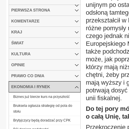
unijnym po ost
PIERWSZA STRONA
odsłoną tamtego
przekształcił w
KOMENTARZE
różne pomysły 
KRAJ
czego jednak n
Europejskiego 
ŚWIAT
także podchodzi
KULTURA
może, jak poprz
OPINIE
którzy mają niż
chętni, żeby pr
PRAWO CO DNIA
mają wyższy i g
EKONOMIA I RYNEK
potrwają dosyć 
unii fiskalnej.
Biznes już bierze kurs na przyszłość
Bruksela ogłasza strategię od pola do
Do tej pory mó
stołu
o całą Unię, t
Brytyjczycy będą doradzać przy CPK
Przekroczenie p