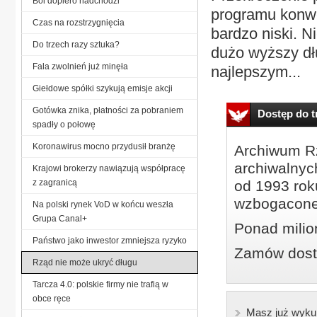
Ból dopiero nadchodzi
programu konwer
Czas na rozstrzygnięcia
bardzo niski. 
Do trzech razy sztuka?
dużo wyższy dł
Fala zwolnień już minęła
najlepszym...
Giełdowe spółki szykują emisje akcji
Gotówka znika, płatności za pobraniem
Dostęp do tr
spadły o połowę
Koronawirus mocno przydusił branżę
Archiwum Rz
archiwalnyc
Krajowi brokerzy nawiązują współpracę
z zagranicą
od 1993 roku
wzbogacone
Na polski rynek VoD w końcu weszła
Grupa Canal+
Ponad milio
Państwo jako inwestor zmniejsza ryzyko
Zamów dostę
Rząd nie może ukryć długu
Tarcza 4.0: polskie firmy nie trafią w
obce ręce
Masz już wyku