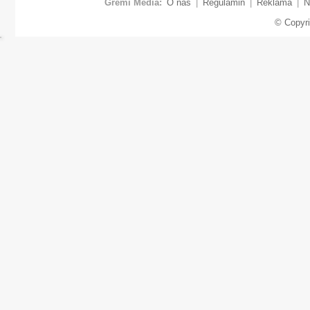
Gremi Media:
O nas
|
Regulamin
|
Reklama
|
N
© Copyr