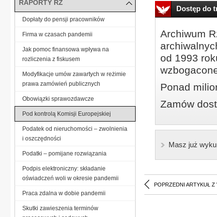
RAPORTY RZ
Dostęp do tr
Dopłaty do pensji pracowników
Archiwum Rz
Firma w czasach pandemii
archiwalnyc
Jak pomoc finansowa wpływa na
od 1993 roku
rozliczenia z fiskusem
wzbogacone
Modyfikacje umów zawartych w reżimie
prawa zamówień publicznych
Ponad milio
Obowiązki sprawozdawcze
Zamów dostę
Pod kontrolą Komisji Europejskiej
Podatek od nieruchomości – zwolnienia
i oszczędności
Masz już wyku
Podatki – pomijane rozwiązania
Podpis elektroniczny: składanie
oświadczeń woli w okresie pandemii
POPRZEDNI ARTYKUŁ Z
Praca zdalna w dobie pandemii
Skutki zawieszenia terminów