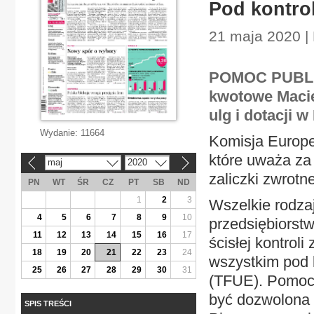
Pod kontrol
21 maja 2020 |
POMOC PUBLIC
kwotowe Macie
ulg i dotacji
Wydanie:
11664
Komisja Europe
które uważa za
maj
2020
«
»
zaliczki zwrotn
PN
WT
ŚR
CZ
PT
SB
ND
1
2
3
Wszelkie rodza
4
5
6
7
8
9
10
przedsiębiorstw
11
12
13
14
15
16
17
ścisłej kontrol
18
19
20
21
22
23
24
wszystkim pod 
25
26
27
28
29
30
31
(TFUE). Pomoc 
być dozwolona 
SPIS TREŚCI