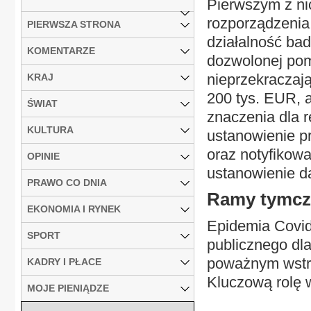
Pierwszym z ni
rozporządzenia
PIERWSZA STRONA
działalność ba
KOMENTARZE
dozwolonej pom
nieprzekraczają
KRAJ
200 tys. EUR, a
ŚWIAT
znaczenia dla r
KULTURA
ustanowienie 
oraz notyfikowa
OPINIE
ustanowienie 
PRAWO CO DNIA
Ramy tymc
EKONOMIA I RYNEK
Epidemia Covid
SPORT
publicznego dla
poważnym wstrz
KADRY I PŁACE
Kluczową rolę w
MOJE PIENIĄDZE