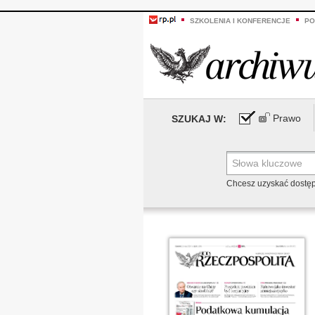
SZKOLENIA I KONFERENCJE
PO
Prawo
SZUKAJ W:
Chcesz uzyskać dostę