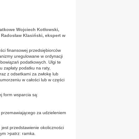
atkowe Wojciech Kotłowski,
Radosław Klasiński, ekspert w
ci finansowej przedsiębiorców
anizmy uregulowane w ordynacji
obowiązań podatkowych. Ulgi te
u zapłaty podatku na raty,
wraz z odsetkami za zwłokę lub
umorzeniu w całości lub w części
j form wsparcia są:
o przemawiającego za udzieleniem
jest przedstawienie okoliczności
nym >patrz: ramka.