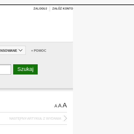
ZALOGUJ
ZAŁÓŻ KONTO
ANSOWANE
+ POMOC
A
A
A
NASTĘPNY ARTYKUŁ Z WYDANIA