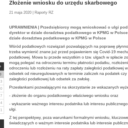
Złożenie wniosku do urzędu skarbowego
21 maja 2020 | Raporty RZ
UPRAWNIENIA | Przedsiębiorcy mogą wnioskować o ulgi pod
dyrektor w dziale doradztwa podatkowego w KPMG w Polsce 
dziale doradztwa podatkowego w KPMG w Polsce
Wśród podatkowych rozwiązań pozwalających na poprawę płynnoś
trzeba wymienić znane już przed pojawieniem się Covid-19 mech
podatkowej. Mowa tu przede wszystkim o tzw. ulgach w spłacie z
mogą polegać na odroczeniu terminu płatności podatku, rozłożeni
odroczeniu lub rozłożeniu na raty zapłaty zaległości podatkowej 
odsetek od nieuregulowanych w terminie zaliczek na podatek czy 
D
zaległości podatkowej lub odsetek za zwłokę.
3
Przesłankami pozwalającymi na skorzystanie ze wskazanych wyże
10
- złożenie do organu podatkowego właściwego wniosku oraz
17
24
- wykazanie ważnego interesu podatnika lub interesu publiczneg
ulgi.
31
Z tej perspektywy, poza warunkami formalnymi wniosku, kluczowe 
świadczących o ważnym interesie podatnika lub interesie publicz