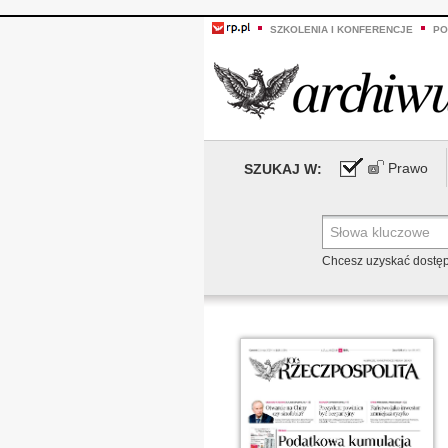
SZKOLENIA I KONFERENCJE
PO
Prawo
SZUKAJ W:
Chcesz uzyskać dostę