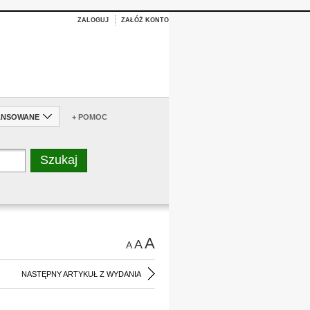
ZALOGUJ
ZAŁÓŻ KONTO
ANSOWANE
+ POMOC
A
A
A
NASTĘPNY ARTYKUŁ Z WYDANIA