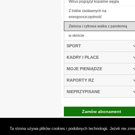
Wirus pogrążył kopalnie węgla
Z listów zastawnych na
energooszczędność
Zielona i cyfrowa walka z pandemią
w skrócie
SPORT
KADRY I PŁACE
MOJE PIENIĄDZE
RAPORTY RZ
NIEPRZYPISANE
Zamów abonament
Gremi Media:
O n
Ta strona używa plików cookies i podobnych technologii. Jeżeli nie z