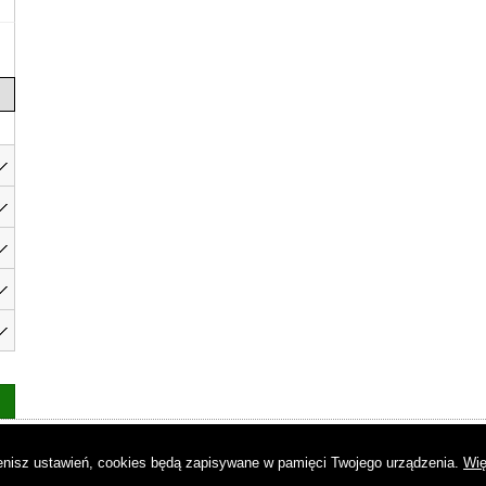
as
|
Regulamin
|
Reklama
|
Napisz do nas
|
Kontakt
|
Pliki cookies
|
Dek
mienisz ustawień, cookies będą zapisywane w pamięci Twojego urządzenia.
Wię
© Copyright by Gremi Media SA