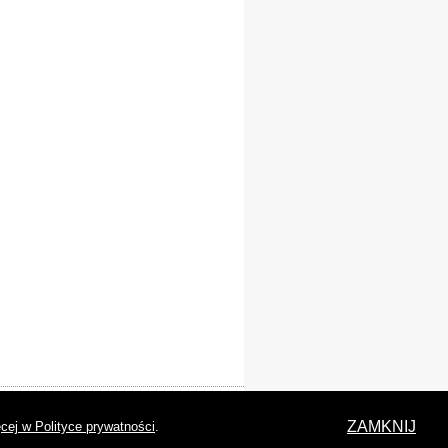
laracja dostępności
ZAMKNIJ
cej w Polityce prywatności
.