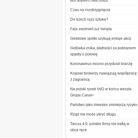
Ból dopiero nadchodzi
Czas na rozstrzygnięcia
Do trzech razy sztuka?
Fala zwolnień już minęła
Giełdowe spółki szykują emisje akcji
Gotówka znika, płatności za pobraniem
spadły o połowę
Koronawirus mocno przydusił branżę
Krajowi brokerzy nawiązują współpracę
z zagranicą
Na polski rynek VoD w końcu weszła
Grupa Canal+
Państwo jako inwestor zmniejsza ryzyko
Rząd nie może ukryć długu
Tarcza 4.0: polskie firmy nie trafią w
obce ręce