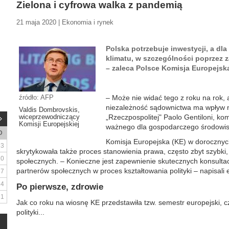
Zielona i cyfrowa walka z pandemią
21 maja 2020 | Ekonomia i rynek
Polska potrzebuje inwestycji, a dl
klimatu, w szczególności poprzez 
– zaleca Polsce Komisja Europej
źródło: AFP
– Może nie widać tego z roku na rok, 
niezależność sądownictwa ma wpływ n
Valdis Dombrovskis,
wiceprzewodniczący
„Rzeczpospolitej" Paolo Gentiloni, ko
Komisji Europejskiej
ważnego dla gospodarczego środowis
D
Komisja Europejska (KE) w dorocznyc
3
skrytykowała także proces stanowienia prawa, często zbyt szybki,
10
społecznych. – Konieczne jest zapewnienie skutecznych konsulta
partnerów społecznych w proces kształtowania polityki – napisali 
17
24
Po pierwsze, zdrowie
31
Jak co roku na wiosnę KE przedstawiła tzw. semestr europejski, 
polityki...