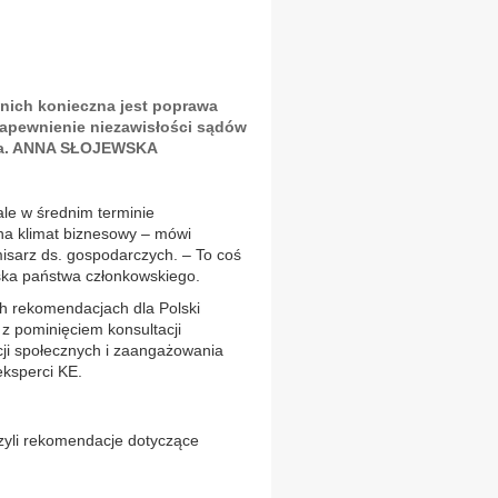
a nich konieczna jest poprawa
zapewnienie niezawisłości sądów
ska. ANNA SŁOJEWSKA
ale w średnim terminie
a klimat biznesowy – mówi
misarz ds. gospodarczych. – To coś
ka państwa członkowskiego.
h rekomendacjach dla Polski
 z pominięciem konsultacji
cji społecznych i zaangażowania
eksperci KE.
czyli rekomendacje dotyczące