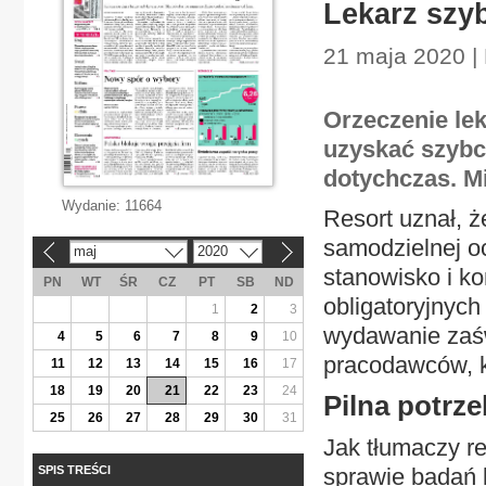
Lekarz szy
21 maja 2020 | 
Orzeczenie le
uzyskać szybci
dotychczas. Mi
Wydanie:
11664
Resort uznał, 
samodzielnej o
maj
2020
«
»
stanowisko i ko
PN
WT
ŚR
CZ
PT
SB
ND
obligatoryjnych
1
2
3
wydawanie zaśw
4
5
6
7
8
9
10
pracodawców, kt
11
12
13
14
15
16
17
18
19
20
21
22
23
24
Pilna potrz
25
26
27
28
29
30
31
Jak tłumaczy re
SPIS TREŚCI
sprawie badań l