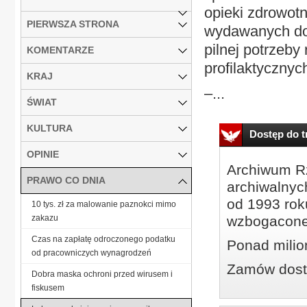
opieki zdrowot
PIERWSZA STRONA
wydawanych do 
pilnej potrzeby
KOMENTARZE
profilaktyczny
KRAJ
–...
ŚWIAT
KULTURA
Dostęp do tr
OPINIE
Archiwum Rz
PRAWO CO DNIA
archiwalnyc
od 1993 roku
10 tys. zł za malowanie paznokci mimo
zakazu
wzbogacone
Czas na zapłatę odroczonego podatku
Ponad milio
od pracowniczych wynagrodzeń
Zamów dostę
Dobra maska ochroni przed wirusem i
fiskusem