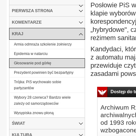
Posłowie PiS wn
PIERWSZA STRONA
klapie wyborów
korespondencyj
KOMENTARZE
„hybrydowe", c
KRAJ
reżimem sanitar
Armia odmraża szkolenie żołnierzy
Kandydaci, któr
Epidemia w natarciu
z automatu maj
Głosowanie pod górkę
przewiduje czyt
zasadami powsz
Prezydent powinien być bezpartyjny
Trójka: PiS wychowało sobie
partyzantów
Dostęp do tr
Wybory 28 czerwca? Bardzo wiele
zależy od samorządowców
Archiwum Rz
Wysypiska znowu płoną
archiwalnyc
od 1993 roku
ŚWIAT
wzbogacone
KULTURA