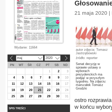
Głosowanie
21 maja 2020 | 
Wydanie:
11664
autor zdjęcia: Tomasz
Jastrzębowski
maj
2020
źródło: reporter
«
»
Senat decyzję w
PN
WT
ŚR
CZ
PT
SB
ND
sprawie ustawy o
wyborach
1
2
3
prezydenckich ma
4
5
6
7
8
9
10
podjąć w przyszłym
tygodniu. Na zdjęciu:
11
12
13
14
15
16
17
marszałek Tomasz
Grodzki
18
19
20
21
22
23
24
25
26
27
28
29
30
31
ostro rozprawia
w końcu wybory
SPIS TREŚCI